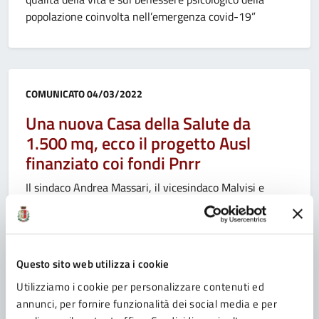
popolazione coinvolta nell’emergenza covid-19”
Categoria:
COMUNICATO
04/03/2022
Una nuova Casa della Salute da
1.500 mq, ecco il progetto Ausl
finanziato coi fondi Pnrr
Il sindaco Andrea Massari, il vicesindaco Malvisi e
l’assessore Frangipane, insieme alla commissaria
straordinaria Ausl Anna Maria Petrini, hanno fatto un
sopralluogo nell’area di via Carducci dove sorgerà
l’edificio da 3,3 milioni di euro
Questo sito web utilizza i cookie
Utilizziamo i cookie per personalizzare contenuti ed
annunci, per fornire funzionalità dei social media e per