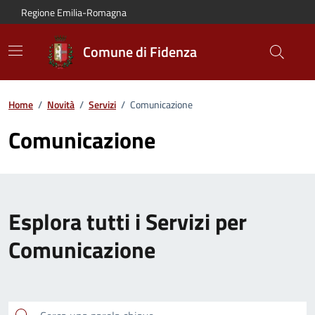
Vai al contenuto principale
Vai alla navigazione del sito
Vai al piede di pagina
Regione Emilia-Romagna
Comune di Fidenza
Home
/
Novità
/
Servizi
/
Comunicazione
Comunicazione
Esplora tutti i Servizi per
Comunicazione
Cerca una parola chiave