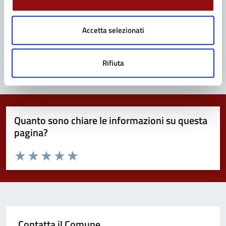
1
...
5
6
Pagina
7
8
9
Pagina precedente
Accetta selezionati
...
13
Pagina successiva
Rifiuta
Quanto sono chiare le informazioni su questa
pagina?
Valuta da 1 a 5 stelle la pagina
Valuta 1 stelle su 5
Valuta 2 stelle su 5
Valuta 3 stelle su 5
Valuta 4 stelle su 5
Valuta 5 stelle su 5
Contatta il Comune