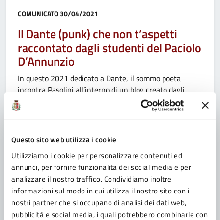
Categoria:
COMUNICATO
30/04/2021
Il Dante (punk) che non t’aspetti
raccontato dagli studenti del Paciolo
D’Annunzio
In questo 2021 dedicato a Dante, il sommo poeta
incontra Pasolini all’interno di un blog creato dagli
studenti per intraprendere un viaggio nella cultura e
nell’anima
Questo sito web utilizza i cookie
Utilizziamo i cookie per personalizzare contenuti ed
Categoria:
annunci, per fornire funzionalità dei social media e per
COMUNICATO
28/04/2021
analizzare il nostro traffico. Condividiamo inoltre
Lodesana, controlli alle aule e al
informazioni sul modo in cui utilizza il nostro sito con i
refettorio dal 28 al 30 aprile. La
nostri partner che si occupano di analisi dei dati web,
scuola riapre il 3 maggio
pubblicità e social media, i quali potrebbero combinarle con