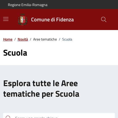
Vai al contenuto principale
Vai alla navigazione del sito
Vai al piede di pagina
Regione Emilia-Romagna
Comune di Fidenza
Home
/
Novità
/
Aree tematiche
/
Scuola
Scuola
Esplora tutte le Aree
tematiche per Scuola
Cerca una parola chiave