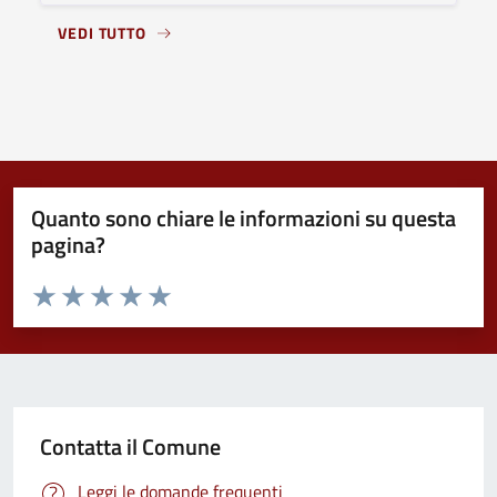
VEDI TUTTO
Quanto sono chiare le informazioni su questa
pagina?
Valuta da 1 a 5 stelle la pagina
Valuta 1 stelle su 5
Valuta 2 stelle su 5
Valuta 3 stelle su 5
Valuta 4 stelle su 5
Valuta 5 stelle su 5
Contatta il Comune
Leggi le domande frequenti