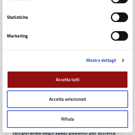
economico per il pagamento dei canoni di
locazione nel mercato privato.
Statistiche
VAI ALLA PAGINA
Marketing
AVVISO
Avviso di selezione per il conferimento di
Mostra dettagli
incarico di responsabilità del servizio di
Polizia Locale
Accetta tutti
VAI ALLA PAGINA
Accetta selezionati
AVVISO
Avviso pubblico per la manifestazione di
Rifiuta
interesse finalizzata all’eventuale concessione
temporanea degli spazi pubblici per attività