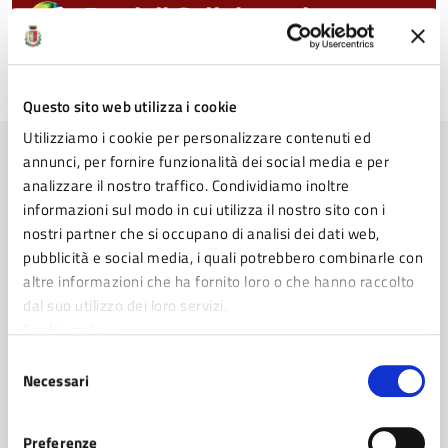
Patti di Collaborazione
Questo sito web utilizza i cookie
Utilizziamo i cookie per personalizzare contenuti ed
annunci, per fornire funzionalità dei social media e per
Avvisi
analizzare il nostro traffico. Condividiamo inoltre
informazioni sul modo in cui utilizza il nostro sito con i
nostri partner che si occupano di analisi dei dati web,
pubblicità e social media, i quali potrebbero combinarle con
AVVISO
altre informazioni che ha fornito loro o che hanno raccolto
dal suo utilizzo dei loro servizi.
Avviso rivolto alle organizzazioni private per
Cookie policy
raccogliere le candidature a supporto, a titolo
non oneroso, della compilazione on-line delle
Selezione
Necessari
domande per partecipare all'avviso pubblico
del
finalizzato alla raccolta delle domande dei
consenso
cittadini che necessitano di un sostegno
Preferenze