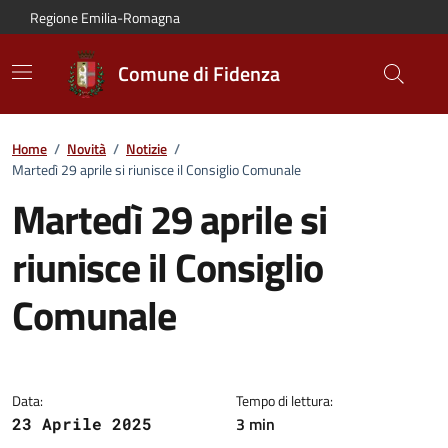
Vai al contenuto principale
Vai alla navigazione del sito
Vai al piede di pagina
Regione Emilia-Romagna
Comune di Fidenza
Home
/
Novità
/
Notizie
/
Martedì 29 aprile si riunisce il Consiglio Comunale
Martedì 29 aprile si
riunisce il Consiglio
Comunale
Dettagli della notizia:
Data:
Tempo di lettura:
3 min
23 Aprile 2025