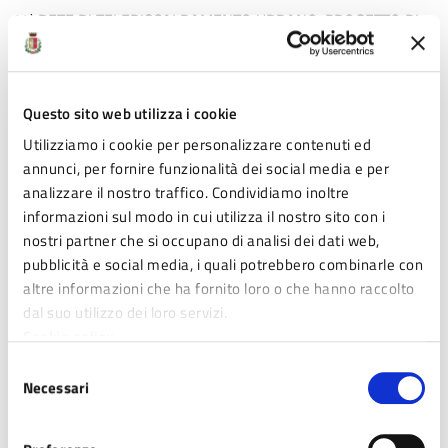
14) RETE DI TELERISCALDAMENTO URBANO. PROGETTO DI
ESTENDIMENTO DEL SOGGETTO CONCESSIONARIO FIDENZA
ENERGIA S.R.L.. AGGIORNAMENTO ACCORDI
CONVENZIONALI. APPROVAZIONE E DISPOSIZIONI
Questo sito web utilizza i cookie
CONSEGUENTI (Relatore Assessore Franco Amigoni).
Utilizziamo i cookie per personalizzare contenuti ed
15) REGOLAMENTO PER IL FUNZIONAMENTO DEL TAVOLO
annunci, per fornire funzionalità dei social media e per
PERMANENTE DEL MONDO AGRICOLO. APPROVAZIONE
analizzare il nostro traffico. Condividiamo inoltre
(Relatore Assessore Franco Amigoni)
informazioni sul modo in cui utilizza il nostro sito con i
nostri partner che si occupano di analisi dei dati web,
16) REGOLAMENTO DEI SERVIZI SCOLASTICI ED
pubblicità e social media, i quali potrebbero combinarle con
EXTRASCOLASTICI APPROVATO CON DELIBERA DI
altre informazioni che ha fornito loro o che hanno raccolto
CONSIGLIO COMUNALE N. 25 DEL 13/06/2013 E SS.MM.II. –
dal suo utilizzo dei loro servizi.
MODIFICHE ED INTEGRAZIONI. (Relatore Assessore Elisa Illica
Cookie policy
Magrini).
Selezione
Il Consiglio Comunale telematico potrà essere seguito in
Necessari
del
diretta dal
canale
del Consiglio Comunale del Comune di
consenso
Fidenza.