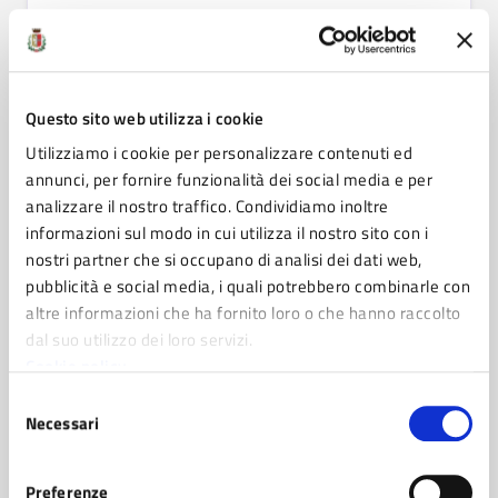
Avviso rivolto alle organizzazioni private per
raccogliere le candidature a supporto, a titolo
non oneroso, della compilazione on-line delle
domande per partecipare all'avviso pubblico
Questo sito web utilizza i cookie
finalizzato alla raccolta delle domande dei
cittadini che necessitano di un sostegno
Utilizziamo i cookie per personalizzare contenuti ed
economico per il pagamento dei canoni di
annunci, per fornire funzionalità dei social media e per
locazione nel mercato privato.
analizzare il nostro traffico. Condividiamo inoltre
informazioni sul modo in cui utilizza il nostro sito con i
VAI ALLA PAGINA
nostri partner che si occupano di analisi dei dati web,
pubblicità e social media, i quali potrebbero combinarle con
altre informazioni che ha fornito loro o che hanno raccolto
dal suo utilizzo dei loro servizi.
AVVISO
Cookie policy
Avviso di selezione per il conferimento di
Selezione
incarico di responsabilità del servizio di
Necessari
del
Polizia Locale
consenso
VAI ALLA PAGINA
Preferenze