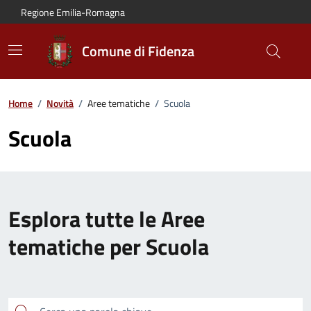
Vai al contenuto principale
Vai alla navigazione del sito
Vai al piede di pagina
Regione Emilia-Romagna
Comune di Fidenza
Home
/
Novità
/
Aree tematiche
/
Scuola
Scuola
Esplora tutte le Aree
tematiche per Scuola
Cerca una parola chiave