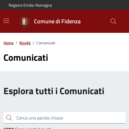
Vai al contenuto principale
Vai alla navigazione del sito
Vai al piede di pagina
Regione Emilia-Romagna
Comune di Fidenza
Home
/
Novità
/
Comunicati
Comunicati
Esplora tutti i Comunicati
Cerca una parola chiave