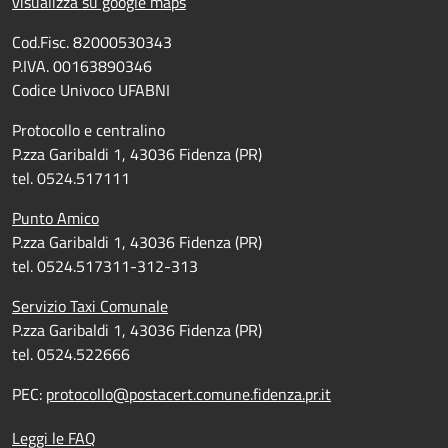
visualizza su google maps
Cod.Fisc. 82000530343
P.IVA. 00163890346
Codice Univoco UFABNI
Protocollo e centralino
P.zza Garibaldi 1, 43036 Fidenza (PR)
tel. 0524.517111
Punto Amico
P.zza Garibaldi 1, 43036 Fidenza (PR)
tel. 0524.517311-312-313
Servizio Taxi Comunale
P.zza Garibaldi 1, 43036 Fidenza (PR)
tel. 0524.522666
PEC:
protocollo@postacert.comune.fidenza.pr.it
Leggi le FAQ