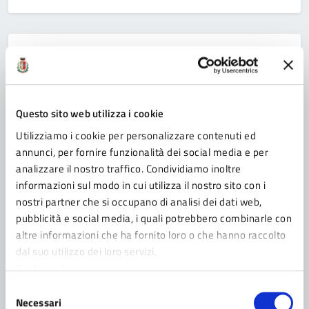
Categoria:
COMUNICATO
04/12/2014
VIVI IL NATALE CON LA CULTURA
Un calendario ricco di eventi pensati per il pubblico più
Questo sito web utilizza i cookie
vasto Ha preso il via il Bookcrossing: libri in prestito in
Utilizziamo i cookie per personalizzare contenuti ed
giro per la città Il vicesindaco Gruzza: “La cultura deve
annunci, per fornire funzionalità dei social media e per
andare verso la gente ed essere accattivante”
analizzare il nostro traffico. Condividiamo inoltre
Fidenza, 4 dicembre 2014 – Sarà ricco e variegato il
informazioni sul modo in cui utilizza il nostro sito con i
calendario natalizio degli eventi culturali. Sono […]
nostri partner che si occupano di analisi dei dati web,
pubblicità e social media, i quali potrebbero combinarle con
altre informazioni che ha fornito loro o che hanno raccolto
dal suo utilizzo dei loro servizi.
Categoria:
Cookie policy
COMUNICATO
04/12/2014
Selezione
VIGILANZA IN TUTTO IL TERRITORIO
Necessari
del