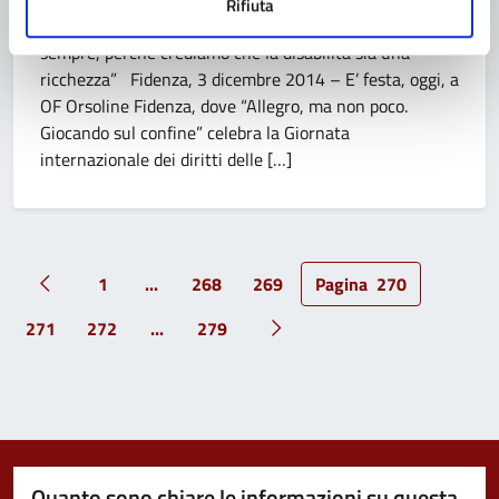
Rifiuta
Frangipane: “Cittadini diversamente abili protagonisti
sempre, perché crediamo che la disabilità sia una
ricchezza” Fidenza, 3 dicembre 2014 – E’ festa, oggi, a
OF Orsoline Fidenza, dove “Allegro, ma non poco.
Giocando sul confine” celebra la Giornata
internazionale dei diritti delle […]
1
...
268
269
Pagina
270
Pagina precedente
271
272
...
279
Pagina successiva
Quanto sono chiare le informazioni su questa