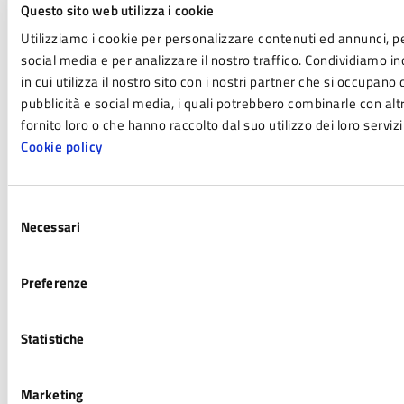
gestori delle attività ivi esercitate.
Questo sito web utilizza i cookie
Utilizziamo i cookie per personalizzare contenuti ed annunci, pe
social media e per analizzare il nostro traffico. Condividiamo i
A
bitazione principale
in cui utilizza il nostro sito con i nostri partner che si occupano 
pubblicità e social media, i quali potrebbero combinarle con al
Immobili concessi in comodato
fornito loro o che hanno raccolto dal suo utilizzo dei loro servizi
Cookie policy
Immobili a canone concordato
Selezione
Calcolo IMU 2025
Necessari
del
consenso
Preferenze
Statistiche
Personale di riferimento
Marketing