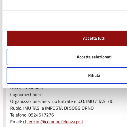
Bonomini Barbara
Nome: Barbara
Cognome: Bonomini
Organizzazione: Servizio Entrate, U.O. IMU / TASI /ICI, e
U.O. TA. RI. e Tributi minori
Accetta tutti
Ruolo: IMU, TARI, TASI
Telefono: 0524 517352
Email:
bonominib@comune.fidenza.pr.it
Accetta selezionati
Rifiuta
Chierici Emanuela
Nome: Emanuela
Cognome: Chierici
Organizzazione: Servizio Entrate e U.O. IMU / TASI /ICI
Ruolo: IMU TASI e IMPOSTA DI SOGGIORNO
Telefono: 0524517276
Email:
chiericim@comune.fidenza.pr.it