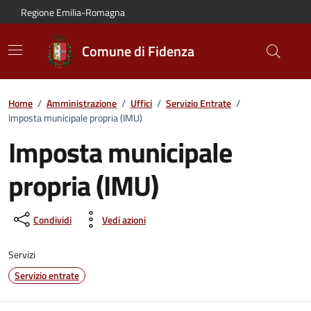
Vai al contenuto principale
Vai alla navigazione del sito
Vai al piede di pagina
Regione Emilia-Romagna
Comune di Fidenza
Home
/
Amministrazione
/
Uffici
/
Servizio Entrate
/
Imposta municipale propria (IMU)
Imposta municipale
propria (IMU)
Condividi
Vedi azioni
Servizi
Servizio entrate