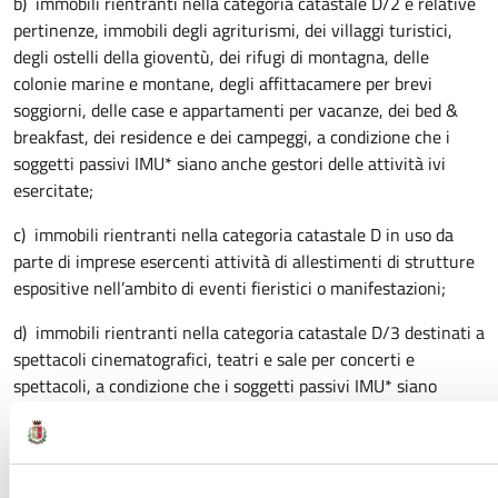
b) immobili rientranti nella categoria catastale D/2 e relative
pertinenze, immobili degli agriturismi, dei villaggi turistici,
degli ostelli della gioventù, dei rifugi di montagna, delle
colonie marine e montane, degli affittacamere per brevi
soggiorni, delle case e appartamenti per vacanze, dei bed &
breakfast, dei residence e dei campeggi, a condizione che i
soggetti passivi IMU* siano anche gestori delle attività ivi
esercitate;
c) immobili rientranti nella categoria catastale D in uso da
parte di imprese esercenti attività di allestimenti di strutture
espositive nell’ambito di eventi fieristici o manifestazioni;
d) immobili rientranti nella categoria catastale D/3 destinati a
spettacoli cinematografici, teatri e sale per concerti e
spettacoli, a condizione che i soggetti passivi IMU* siano
anche gestori delle attività ivi esercitate;
e) immobili destinati a discoteche, sale da ballo, night-club e
simili, a condizione che i soggetti passivi IMU* siano anche