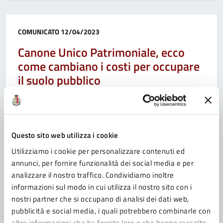
Categoria:
COMUNICATO
12/04/2023
Canone Unico Patrimoniale, ecco
come cambiano i costi per occupare
il suolo pubblico
Per spiegare gli effetti complessivi delle novità,
l’Amministrazione comunale ha messo a punto
un’azione in due tempi nel corso della quale
amministratori e tecnici comunali hanno incontrato
Questo sito web utilizza i cookie
prima gli esercenti, che avevano posto quesiti, e poi le
Utilizziamo i cookie per personalizzare contenuti ed
associazioni di categoria
annunci, per fornire funzionalità dei social media e per
analizzare il nostro traffico. Condividiamo inoltre
informazioni sul modo in cui utilizza il nostro sito con i
nostri partner che si occupano di analisi dei dati web,
pubblicità e social media, i quali potrebbero combinarle con
Pagina
1
2
3
4
Pagina successi
altre informazioni che ha fornito loro o che hanno raccolto