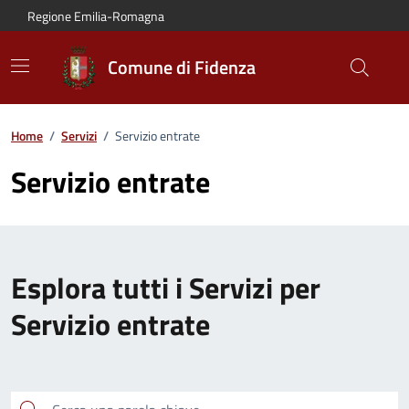
Vai al contenuto principale
Vai alla navigazione del sito
Vai al piede di pagina
Regione Emilia-Romagna
Comune di Fidenza
Home
/
Servizi
/
Servizio entrate
Servizio entrate
Esplora tutti i Servizi per
Servizio entrate
Cerca una parola chiave