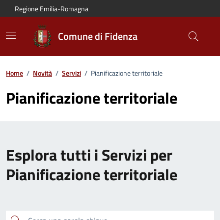
Vai al contenuto principale
Vai alla navigazione del sito
Vai al piede di pagina
Regione Emilia-Romagna
Comune di Fidenza
Home
/
Novità
/
Servizi
/
Pianificazione territoriale
Pianificazione territoriale
Esplora tutti i Servizi per
Pianificazione territoriale
Cerca una parola chiave