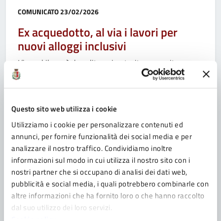
Categoria:
COMUNICATO
23/02/2026
Ex acquedotto, al via i lavori per
nuovi alloggi inclusivi
L’immobile sarà demolito e ricostruito per ospitare
dodici persone con disabilità
Questo sito web utilizza i cookie
Utilizziamo i cookie per personalizzare contenuti ed
Categoria:
COMUNICATO
08/01/2026
annunci, per fornire funzionalità dei social media e per
Cantiere in via Trieste: in arrivo una
analizzare il nostro traffico. Condividiamo inoltre
nuova rotatoria e piste ciclabili
informazioni sul modo in cui utilizza il nostro sito con i
nostri partner che si occupano di analisi dei dati web,
Da lunedì 19 gennaio prenderanno il via le operazioni
pubblicità e social media, i quali potrebbero combinarle con
di cantiere in via Trieste all’intersezione di via
altre informazioni che ha fornito loro o che hanno raccolto
Guareschi nel quartiere Luce necessarie all’intervento
dal suo utilizzo dei loro servizi.
di riqualificazione urbana di iniziativa privata inserito
Cookie policy