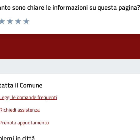
nto sono chiare le informazioni su questa pagina
 da 1 a 5 stelle la pagina
ta 1 stelle su 5
Valuta 2 stelle su 5
Valuta 3 stelle su 5
Valuta 4 stelle su 5
Valuta 5 stelle su 5
tatta il Comune
Leggi le domande frequenti
Richiedi assistenza
Prenota appuntamento
lemi in città