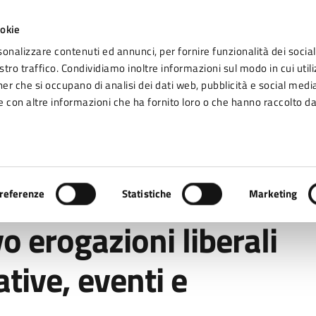
ookie
sonalizzare contenuti ed annunci, per fornire funzionalità dei social
tro traffico. Condividiamo inoltre informazioni sul modo in cui utiliz
Seg
ner che si occupano di analisi dei dati web, pubblicità e social media
omune di Fidenza
 con altre informazioni che ha fornito loro o che hanno raccolto da
Vivere Fidenza
iberali per progetti, iniziative, eventi e manifestazioni.
referenze
Statistiche
Marketing
o erogazioni liberali
ative, eventi e