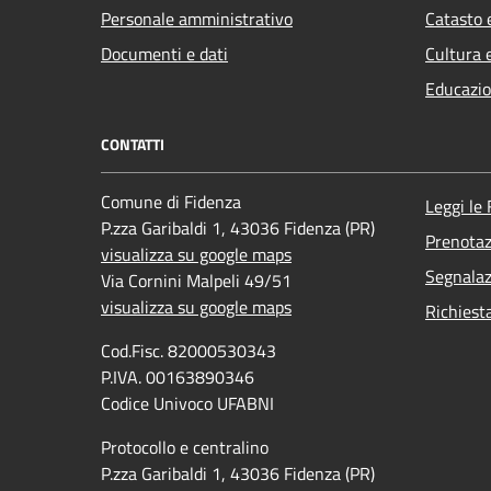
Personale amministrativo
Catasto 
Documenti e dati
Cultura 
Educazio
CONTATTI
Comune di Fidenza
Leggi le
P.zza Garibaldi 1, 43036 Fidenza (PR)
Prenota
visualizza su google maps
Segnalaz
Via Cornini Malpeli 49/51
visualizza su google maps
Richiest
Cod.Fisc. 82000530343
P.IVA. 00163890346
Codice Univoco UFABNI
Protocollo e centralino
P.zza Garibaldi 1, 43036 Fidenza (PR)