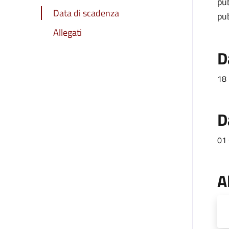
pub
Data di scadenza
pub
Allegati
D
18
D
01 
A