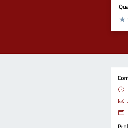
Qua
Valuta
Valu
Con
Prob