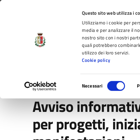
Vai al contenuto principale
Vai alla navigazione del sito
Vai al piede di pagina
Regione Emilia-Romagna
Questo sito web utilizza i c
Utilizziamo i cookie per per
Comune di Fidenza
media e per analizzare il nos
nostro sito con i nostri part
il portale di servizi e informazioni del C
quali potrebbero combinarle
utilizzo dei loro servizi.
Cookie policy
Amministrazione
Novità
Servizi
Selezione
Home
/
Novità
/
Avvisi
/
Avviso informativo erogazioni l
Necessari
P
del
consenso
Avviso informativ
per progetti, inizi