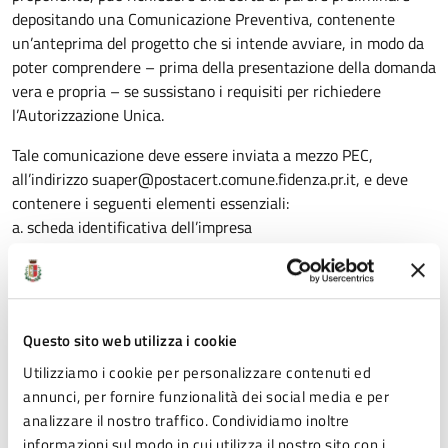
depositando una Comunicazione Preventiva, contenente
un’anteprima del progetto che si intende avviare, in modo da
poter comprendere – prima della presentazione della domanda
vera e propria – se sussistano i requisiti per richiedere
l’Autorizzazione Unica.
Tale comunicazione deve essere inviata a mezzo PEC,
all’indirizzo suaper@postacert.comune.fidenza.pr.it, e deve
contenere i seguenti elementi essenziali:
a. scheda identificativa dell’impresa
b. codici ATECO
c. descrizione del progetto che evidenzia quanto meno se
trattasi di: nuovo insediamento, ampliamento di insediamento
esistente, riconversione, diversificazione della produzione
Questo sito web utilizza i cookie
d. illustrazione sintetica a dimostrazione della sussistenza del
nesso economico-funzionale col porto o con i porti interessati
Utilizziamo i cookie per personalizzare contenuti ed
e. rispetto dei criteri di raccomandazione in termini di: saldo
annunci, per fornire funzionalità dei social media e per
occupazionale e sostenibilità energetica;
analizzare il nostro traffico. Condividiamo inoltre
informazioni sul modo in cui utilizza il nostro sito con i