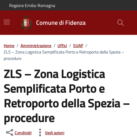
Vai al contenuto principale
Vai alla navigazione del sito
Vai al piede di pagina
Regione Emilia-Romagna
Comune di Fidenza
Home
/
Amministrazione
/
Uffici
/
SUAP
/
ZLS – Zona Logistica Semplificata Porto e Retroporto della Spezia –
procedure
ZLS – Zona Logistica
Semplificata Porto e
Retroporto della Spezia –
procedure
Condividi
Vedi azioni