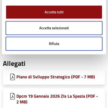
Email:
commercio@comune.fidenza.pr.it
Accetta tutti
Link utili
Accetta selezionati
Regione Liguria – ZLS Porto e Retroporto della Spezia
Dipartimento per le politiche di coesione – Presidenza del
Rifiuta
Consiglio dei Ministri – ZLS Porto e Retroporto della Spezia
Allegati
Piano di Sviluppo Strategico (PDF - 7 MB)
Dpcm 19 Gennaio 2026 Zls La Spezia (PDF -
2 MB)