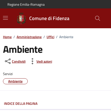
Vai al contenuto principale
Vai alla navigazione del sito
Vai al piede di pagina
Regione Emilia-Romagna
Comune di Fidenza
Home
/
Amministrazione
/
Uffici
/
Ambiente
Ambiente
Condividi
Vedi azioni
Servizi
Ambiente
INDICE DELLA PAGINA