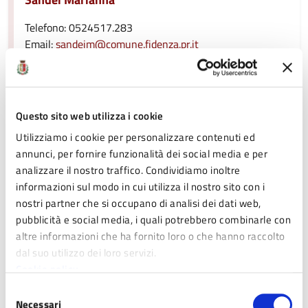
Telefono: 0524517.283
Email:
sandeim@comune.fidenza.pr.it
Regolamenti
Questo sito web utilizza i cookie
Utilizziamo i cookie per personalizzare contenuti ed
annunci, per fornire funzionalità dei social media e per
Consulta i regolamenti del servizio Ambiente e Paesaggio
analizzare il nostro traffico. Condividiamo inoltre
informazioni sul modo in cui utilizza il nostro sito con i
nostri partner che si occupano di analisi dei dati web,
Argomenti
pubblicità e social media, i quali potrebbero combinarle con
altre informazioni che ha fornito loro o che hanno raccolto
dal suo utilizzo dei loro servizi.
Tutela ambiente e paesaggio
Cookie policy
Selezione
Verde
Necessari
del