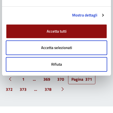
TRASPORTO SCOLASTICO: RIAPRONO LE ISCRIZIONI
Le domande devono essere presentate dal 24
novembre al 6 dicembre Fidenza, 21 novembre 2014
Mostra dettagli
– Riaprono, dal 24 novembre al 6 dicembre, le
iscrizioni al servizio di trasporto scolastico, con
possibilità di fruizione del servizio dal 7 gennaio. Le
Accetta tutti
domande devono essere presentate all’ufficio Punto
Amico (lun. […]
Accetta selezionati
Rifiuta
1
...
369
370
Pagina
371
Pagina precedente
372
373
...
378
Pagina successiva