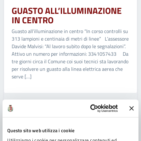
GUASTO ALL’ILLUMINAZIONE
IN CENTRO
Guasto all’illuminazione in centro “In corso controlli su
313 lampioni e centinaia di metri di linee” L’assessore
Davide Malvisi: “Al lavoro subito dopo le segnalazioni”.
Attivo un numero per informazioni: 3341057433 Da
tre giorni circa il Comune coi suoi tecnici sta lavorando
per risolvere un guasto alla linea elettrica aerea che
serve […]
COMUNICATO
21/11/2014
TUTTO ESAURITO AL “SOLARI”
Questo sito web utilizza i cookie
Utilizziamo i cookie per personalizzare contenuti ed