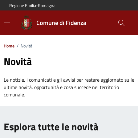
Vai al contenuto principale
Vai alla navigazione del sito
Vai al piede di pagina
Regione Emilia-Romagna
Comune di Fidenza
Home
/
Novità
Novità
Le notizie, i comunicati e gli avvisi per restare aggiornato sulle
ultime novità, opportunità e cosa succede nel territorio
comunale.
Esplora tutte le novità