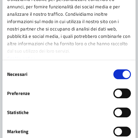
PER LA FESTA DELL’ALBERO
annunci, per fornire funzionalità dei social media e per
TUTTO ESAURITO AL “SOLARI” PER LA FESTA
analizzare il nostro traffico. Condividiamo inoltre
DELL’ALBERO Con la presentazione del libro “Chi
informazioni sul modo in cui utilizza il nostro sito con i
pianta alberi vive due volte”, di Riccardo Ferrari si è
nostri partner che si occupano di analisi dei dati web,
concluso con successo il primo appuntamento del
pubblicità e social media, i quali potrebbero combinarle con
progetto di Educazione sostenibile Il vicesindaco
altre informazioni che ha fornito loro o che hanno raccolto
Gruzza: “Un modo vivace e coinvolgente per fare
dal suo utilizzo dei loro servizi.
cultura ambientale” Fidenza, 21 novembre 2014 –
Cookie policy
“La Festa […]
Selezione
Necessari
del
consenso
Preferenze
COMUNICATO
21/11/2014
Statistiche
TRASPORTO SCOLASTICO:
RIAPRONO LE ISCRIZIONI
Marketing