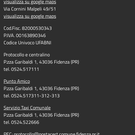
visualizza su google maps
Via Cornini Malpeli 49/51
visualizza su google maps
Cod.Fisc. 82000530343
P.IVA. 00163890346
Codice Univoco UFABNI
Protocollo e centralino
P.zza Garibaldi 1, 43036 Fidenza (PR)
tel. 0524.517111
Punto Amico
P.zza Garibaldi 1, 43036 Fidenza (PR)
tel. 0524.517311-312-313
Servizio Taxi Comunale
P.zza Garibaldi 1, 43036 Fidenza (PR)
tel. 0524.522666
PEC:
protocollo@postacert.comune.fidenza.pr.it