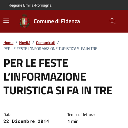
Vai al contenuto principale
Vai alla navigazione del sito
Vai al piede di pagina
Regione Emilia-Romagna
Comune di Fidenza
Home
/
Novità
/
Comunicati
/
PER LE FESTE L’INFORMAZIONE TURISTICA SI FA IN TRE
PER LE FESTE
L’INFORMAZIONE
TURISTICA SI FA IN TRE
Dettagli del comunicato:
Data:
Tempo di lettura:
1 min
22 Dicembre 2014