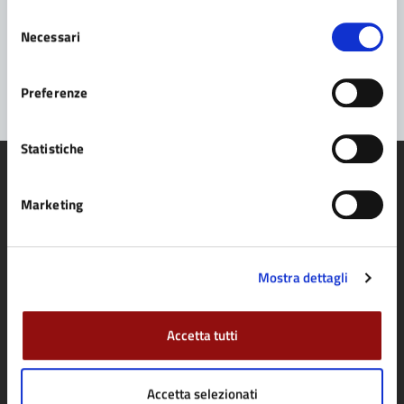
Selezione
Problemi in città
Necessari
del
consenso
Segnala disservizio
Preferenze
Statistiche
Marketing
Comune di Fidenza
Mostra dettagli
AMMINISTRAZIONE
Organi di governo
Accetta tutti
Aree amministrative
Uffici
Accetta selezionati