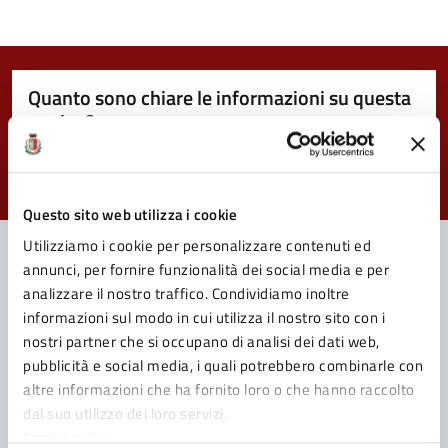
Quanto sono chiare le informazioni su questa
pagina?
Valuta da 1 a 5 stelle la pagina
Valuta 1 stelle su 5
Valuta 2 stelle su 5
Valuta 3 stelle su 5
Valuta 4 stelle su 5
Valuta 5 stelle su 5
Questo sito web utilizza i cookie
Utilizziamo i cookie per personalizzare contenuti ed
annunci, per fornire funzionalità dei social media e per
analizzare il nostro traffico. Condividiamo inoltre
Contatta il Comune
informazioni sul modo in cui utilizza il nostro sito con i
nostri partner che si occupano di analisi dei dati web,
Leggi le domande frequenti
pubblicità e social media, i quali potrebbero combinarle con
Richiedi assistenza
altre informazioni che ha fornito loro o che hanno raccolto
dal suo utilizzo dei loro servizi.
Prenota appuntamento
Cookie policy