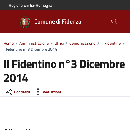
Vai al contenuto principale
Vai alla navigazione del sito
Vai al piede di pagina
Regione Emilia-Romagna
Comune di Fidenza
Home
/
Amministrazione
/
Uffici
/
Comunicazione
/
Il Fidentino
/
Il Fidentino n°3 Dicembre 2014
Il Fidentino n°3 Dicembre
2014
Condividi
Vedi azioni