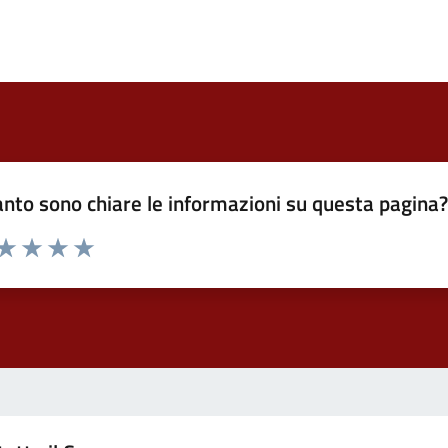
nto sono chiare le informazioni su questa pagina
 da 1 a 5 stelle la pagina
ta 1 stelle su 5
Valuta 2 stelle su 5
Valuta 3 stelle su 5
Valuta 4 stelle su 5
Valuta 5 stelle su 5