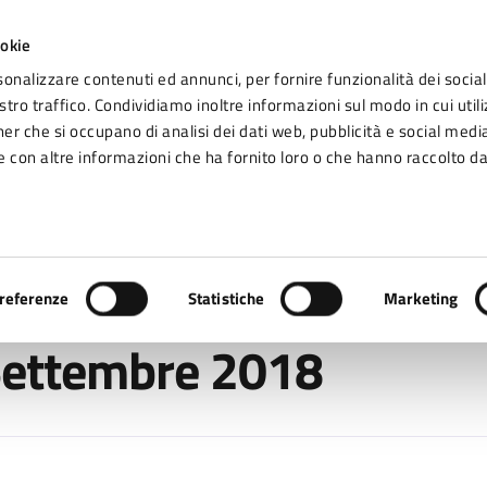
ookie
sonalizzare contenuti ed annunci, per fornire funzionalità dei social
tro traffico. Condividiamo inoltre informazioni sul modo in cui utiliz
Seg
ner che si occupano di analisi dei dati web, pubblicità e social media
omune di Fidenza
 con altre informazioni che ha fornito loro o che hanno raccolto da
Vivere Fidenza
l Fidentino
/
Il Fidentino n°2 Settembre 2018
referenze
Statistiche
Marketing
 Settembre 2018