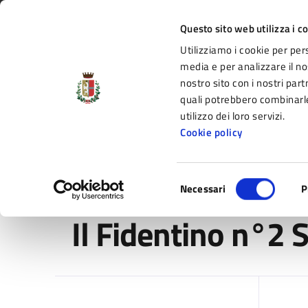
Vai al contenuto principale
Vai alla navigazione del sito
Vai al piede di pagina
Regione Emilia-Romagna
Questo sito web utilizza i c
Utilizziamo i cookie per per
Comune di Fidenza
media e per analizzare il nos
nostro sito con i nostri part
il portale di servizi e informazioni del C
quali potrebbero combinarle
utilizzo dei loro servizi.
Cookie policy
Amministrazione
Novità
Servizi
Selezione
Home
/
Amministrazione
/
Uffici
/
Comunicazione
/
I
Necessari
P
del
consenso
Il Fidentino n°2