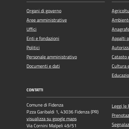
Organi di governo
Agricolt
Aree amministrative
Ambient
Uffici
Anagrafe 
Enti e fondazioni
Appalti p
Politici
Autorizz
Personale amministrativo
Catasto 
Documenti e dati
Cultura 
Educazio
CONTATTI
Comune di Fidenza
Leggi le
P.zza Garibaldi 1, 43036 Fidenza (PR)
Prenota
visualizza su google maps
Segnalaz
Via Cornini Malpeli 49/51