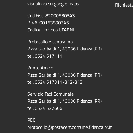
visualizza su google maps
Richiest
Cod.Fisc. 82000530343
P.IVA. 00163890346
Codice Univoco UFABNI
Protocollo e centralino
P.zza Garibaldi 1, 43036 Fidenza (PR)
tel. 0524.517111
Punto Amico
P.zza Garibaldi 1, 43036 Fidenza (PR)
tel. 0524.517311-312-313
Servizio Taxi Comunale
P.zza Garibaldi 1, 43036 Fidenza (PR)
tel. 0524.522666
PEC:
protocollo@postacert.comune.fidenza.pr.it