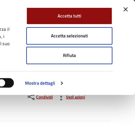
Accetta tutti
za il
Facebook
Twitter
YouTube
uici su:
Cerca:
Accetta selezionati
, i
l suo
Rifiuta
Servizi Online
Tutti gli argomenti
Mostra dettagli
Condividi
Vedi azioni