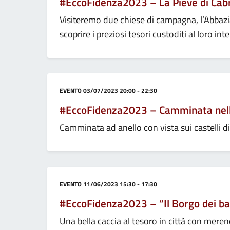
#EccoFidenza2023 – La Pieve di Cabri
Visiteremo due chiese di campagna, l’Abbazia
scoprire i preziosi tesori custoditi al loro int
Categoria:
EVENTO
03/07/2023 20:00 - 22:30
#EccoFidenza2023 – Camminata nella
Camminata ad anello con vista sui castelli d
Categoria:
EVENTO
11/06/2023 15:30 - 17:30
#EccoFidenza2023 – “Il Borgo dei bam
Una bella caccia al tesoro in città con meren