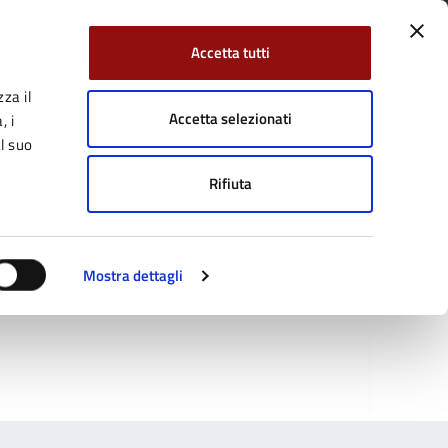
Accetta tutti
za il
Facebook
Twitter
YouTube
uici su:
Cerca:
Accetta selezionati
, i
l suo
Rifiuta
Servizi Online
Tutti gli argomenti
Mostra dettagli