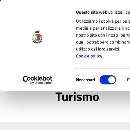
Vai al contenuto principale
Vai alla navigazione del sito
Vai al piede di pagina
Regione Emilia-Romagna
Questo sito web utilizza i c
Utilizziamo i cookie per per
Comune di Fidenza
media e per analizzare il nos
nostro sito con i nostri part
il portale di servizi e informazioni del C
quali potrebbero combinarle
utilizzo dei loro servizi.
Cookie policy
Amministrazione
Novità
Servizi
Selezione
Home
/
Novità
/
Servizi
/
Turismo
Necessari
P
del
consenso
Turismo