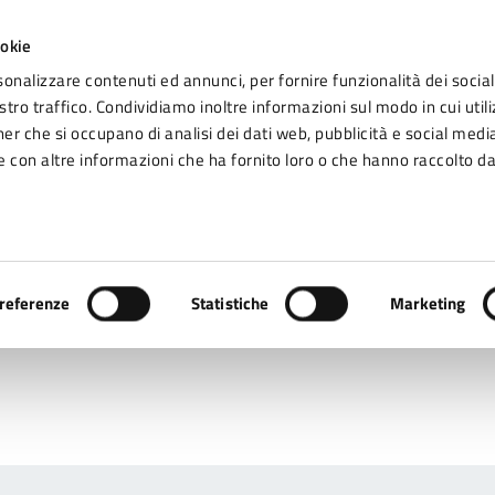
ookie
sonalizzare contenuti ed annunci, per fornire funzionalità dei social
tro traffico. Condividiamo inoltre informazioni sul modo in cui utiliz
Seg
ner che si occupano di analisi dei dati web, pubblicità e social media
omune di Fidenza
 con altre informazioni che ha fornito loro o che hanno raccolto da
Vivere Fidenza
referenze
Statistiche
Marketing