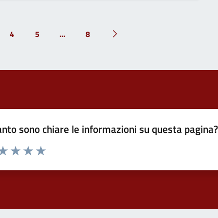
4
5
...
8
Pagina successiva
nto sono chiare le informazioni su questa pagina
 da 1 a 5 stelle la pagina
ta 1 stelle su 5
Valuta 2 stelle su 5
Valuta 3 stelle su 5
Valuta 4 stelle su 5
Valuta 5 stelle su 5