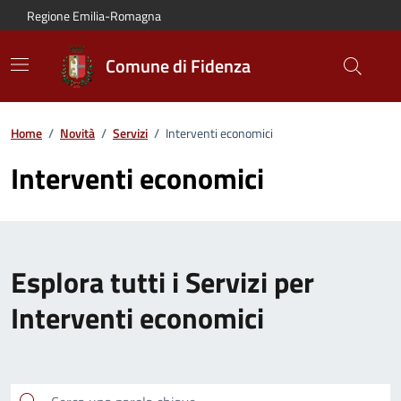
Vai al contenuto principale
Vai alla navigazione del sito
Vai al piede di pagina
Regione Emilia-Romagna
Comune di Fidenza
Home
/
Novità
/
Servizi
/
Interventi economici
Interventi economici
Esplora tutti i Servizi per
Interventi economici
Cerca una parola chiave