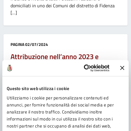
domiciliati in uno dei Comuni del distretto di Fidenza
[…]
Categoria:
PAGINA
02/07/2024
Attribuzione nell’anno 2023 e
riferita all’anno finanziario 2022 e
anno di imposta 2021
Questo sito web utilizza i cookie
Utilizziamo i cookie per personalizzare contenuti ed
annunci, per fornire funzionalità dei social media e per
Categoria:
COMUNICATO
28/06/2024
analizzare il nostro traffico. Condividiamo inoltre
Progetto “La strada verso casa”, 85
informazioni sul modo in cui utilizza il nostro sito con i
nostri partner che si occupano di analisi dei dati web,
mila euro per sostenere l’emergenza