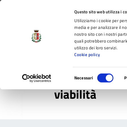
Vai al contenuto principale
Vai alla navigazione del sito
Vai al piede di pagina
Regione Emilia-Romagna
Questo sito web utilizza i c
Utilizziamo i cookie per per
Comune di Fidenza
media e per analizzare il nos
nostro sito con i nostri part
il portale di servizi e informazioni del C
quali potrebbero combinarle
utilizzo dei loro servizi.
Cookie policy
Amministrazione
Novità
Servizi
Selezione
Home
/
Novità
/
Servizi
/
viabilità
Necessari
P
del
consenso
viabilità