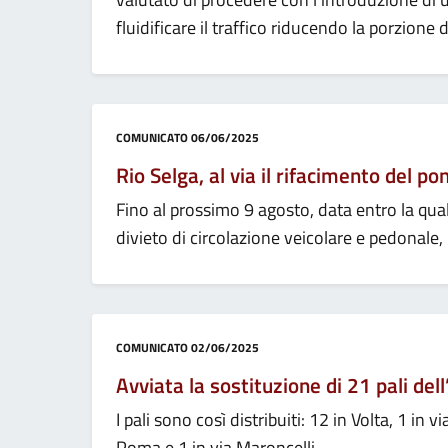
fluidificare il traffico riducendo la porzione
Categoria:
COMUNICATO
06/06/2025
Rio Selga, al via il rifacimento del pon
Fino al prossimo 9 agosto, data entro la qual
divieto di circolazione veicolare e pedonale, 
Categoria:
COMUNICATO
02/06/2025
Avviata la sostituzione di 21 pali del
I pali sono così distribuiti: 12 in Volta, 1 in vi
Poma e 1 in via Maroncelli