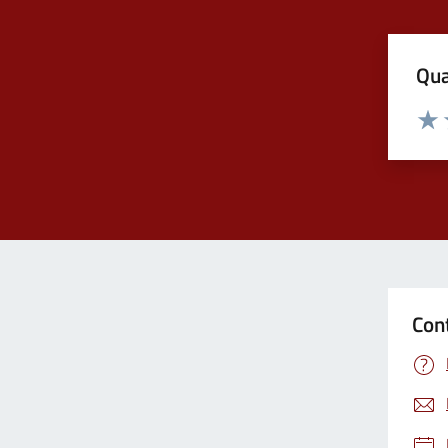
Qua
Valuta
Valu
Con