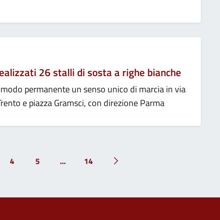
ealizzati 26 stalli di sosta a righe bianche
n modo permanente un senso unico di marcia in via
a Trento e piazza Gramsci, con direzione Parma
4
5
...
14
Pagina successiva