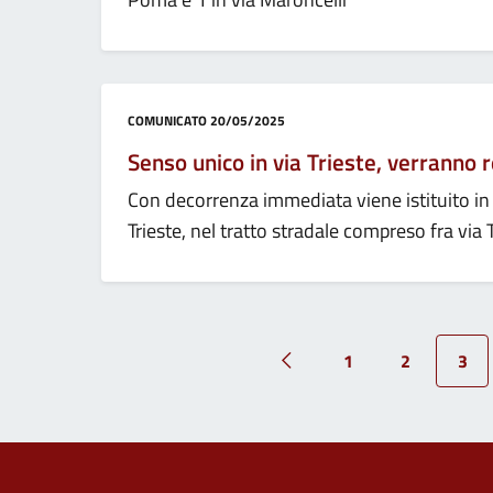
Categoria:
COMUNICATO
20/05/2025
Senso unico in via Trieste, verranno r
Con decorrenza immediata viene istituito i
Trieste, nel tratto stradale compreso fra vi
1
2
3
Pagina precedente