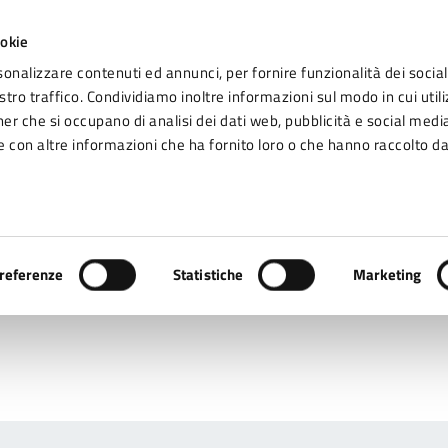
ookie
sonalizzare contenuti ed annunci, per fornire funzionalità dei social
tro traffico. Condividiamo inoltre informazioni sul modo in cui utiliz
Seg
ner che si occupano di analisi dei dati web, pubblicità e social media
omune di Fidenza
 con altre informazioni che ha fornito loro o che hanno raccolto da
Vivere Fidenza
referenze
Statistiche
Marketing