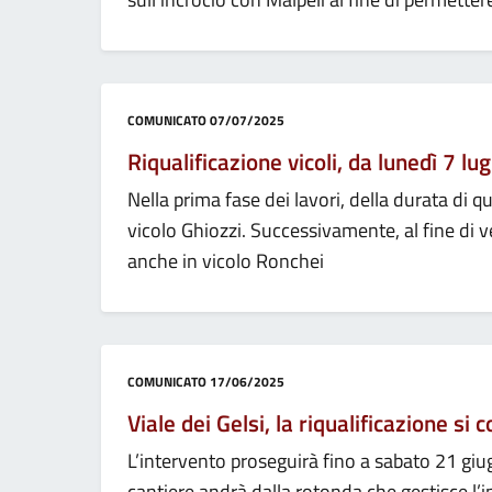
Categoria:
COMUNICATO
07/07/2025
Riqualificazione vicoli, da lunedì 7 lug
Nella prima fase dei lavori, della durata di 
vicolo Ghiozzi. Successivamente, al fine di ve
anche in vicolo Ronchei
Categoria:
COMUNICATO
17/06/2025
Viale dei Gelsi, la riqualificazione si
L’intervento proseguirà fino a sabato 21 giug
cantiere andrà dalla rotonda che gestisce l’