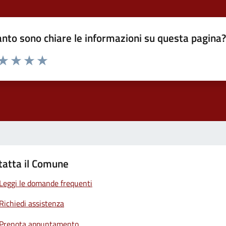
nto sono chiare le informazioni su questa pagina
 da 1 a 5 stelle la pagina
ta 1 stelle su 5
Valuta 2 stelle su 5
Valuta 3 stelle su 5
Valuta 4 stelle su 5
Valuta 5 stelle su 5
tatta il Comune
Leggi le domande frequenti
Richiedi assistenza
Prenota appuntamento