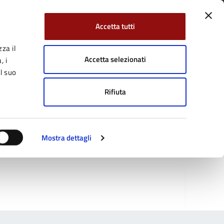
Accetta tutti
za il
Facebook
Twitter
YouTube
uici su:
Cerca:
Accetta selezionati
, i
l suo
Rifiuta
Servizi Online
Tutti gli argomenti
Mostra dettagli