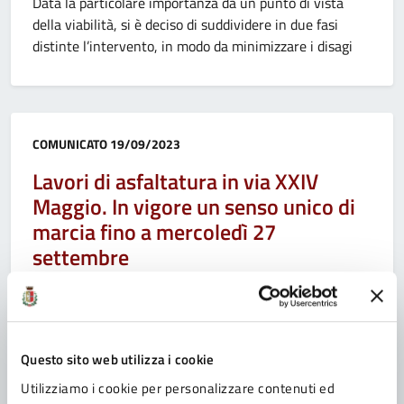
Data la particolare importanza da un punto di vista
della viabilità, si è deciso di suddividere in due fasi
distinte l’intervento, in modo da minimizzare i disagi
Categoria:
COMUNICATO
19/09/2023
Lavori di asfaltatura in via XXIV
Maggio. In vigore un senso unico di
marcia fino a mercoledì 27
settembre
Al fine di attenuare il disagio a fine giornata lavorativa,
dopo le ore 18, l’impresa esecutrice dei lavori
provvederà a ripristinare l’ordinario doppio senso di
marcia sino alle ore 8,30 del giorno successivo
Questo sito web utilizza i cookie
Utilizziamo i cookie per personalizzare contenuti ed