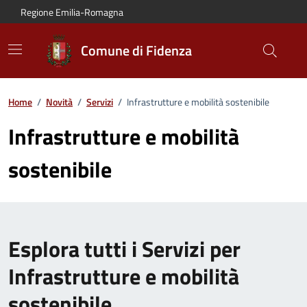
Vai al contenuto principale
Vai alla navigazione del sito
Vai al piede di pagina
Regione Emilia-Romagna
Comune di Fidenza
Home
/
Novità
/
Servizi
/
Infrastrutture e mobilità sostenibile
Infrastrutture e mobilità
sostenibile
Esplora tutti i Servizi per
Infrastrutture e mobilità
sostenibile