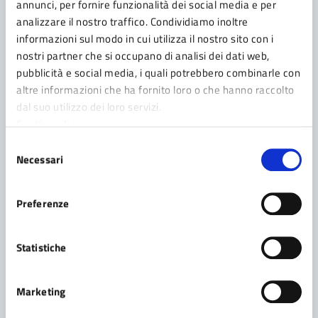
annunci, per fornire funzionalità dei social media e per
analizzare il nostro traffico. Condividiamo inoltre
Categoria:
COMUNICATO
18/09/2023
informazioni sul modo in cui utilizza il nostro sito con i
nostri partner che si occupano di analisi dei dati web,
Chiude un tratto di via Berenini, da
pubblicità e social media, i quali potrebbero combinarle con
lunedì 18 al via l’allestimento della
altre informazioni che ha fornito loro o che hanno raccolto
mostra Art Icons
dal suo utilizzo dei loro servizi.
Cookie policy
La presenza della mostra imporrà quindi alcune
Selezione
importanti modifiche alla viabilità, prima fra tutte la
Necessari
del
chiusura di via Berenini, nel tratto stradale compreso
consenso
fra le vie Costa e Don Maffaccini.
Preferenze
Statistiche
Categoria:
NOTIZIA
28/08/2023 - 08/09/2023
Da lunedì 28 agosto si asfalta la
Marketing
rotatoria di via XXIV Maggio