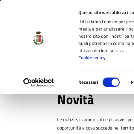
Vai al contenuto principale
Vai alla navigazione del sito
Vai al piede di pagina
Regione Emilia-Romagna
Questo sito web utilizza i c
Utilizziamo i cookie per per
Comune di Fidenza
media e per analizzare il nos
nostro sito con i nostri part
il portale di servizi e informazioni del C
quali potrebbero combinarle
utilizzo dei loro servizi.
Cookie policy
Amministrazione
Novità
Servizi
Selezione
Home
/
Novità
Necessari
P
del
consenso
Novità
Le notizie, i comunicati e gli avvisi p
opportunità e cosa succede nel territ