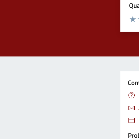
Qua
Valuta
Valu
Con
Prob