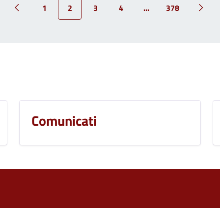
1
2
3
4
...
378
Pagina precedente
Pagin
Comunicati