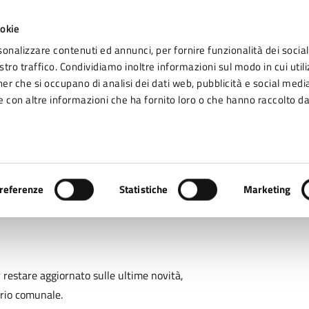
ookie
sonalizzare contenuti ed annunci, per fornire funzionalità dei social
tro traffico. Condividiamo inoltre informazioni sul modo in cui utiliz
Seg
ner che si occupano di analisi dei dati web, pubblicità e social media
omune di Fidenza
 con altre informazioni che ha fornito loro o che hanno raccolto da
Vivere Fidenza
referenze
Statistiche
Marketing
er restare aggiornato sulle ultime novità,
orio comunale.