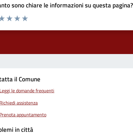
nto sono chiare le informazioni su questa pagina
 da 1 a 5 stelle la pagina
ta 1 stelle su 5
Valuta 2 stelle su 5
Valuta 3 stelle su 5
Valuta 4 stelle su 5
Valuta 5 stelle su 5
tatta il Comune
Leggi le domande frequenti
Richiedi assistenza
Prenota appuntamento
lemi in città