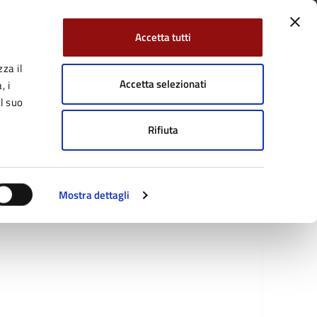
Accetta tutti
za il
Facebook
Twitter
YouTube
uici su:
Cerca:
Accetta selezionati
, i
l suo
Rifiuta
Servizi Online
Tutti gli argomenti
Mostra dettagli