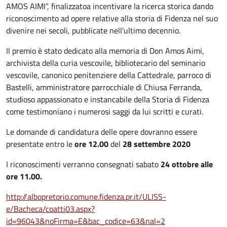
AMOS AIMI”, finalizzatoa incentivare la ricerca storica dando
riconoscimento ad opere relative alla storia di Fidenza nel suo
divenire nei secoli, pubblicate nell’ultimo decennio.
Il premio è stato dedicato alla memoria di Don Amos Aimi,
archivista della curia vescovile, bibliotecario del seminario
vescovile, canonico penitenziere della Cattedrale, parroco di
Bastelli, amministratore parrocchiale di Chiusa Ferranda,
studioso appassionato e instancabile della Storia di Fidenza
come testimoniano i numerosi saggi da lui scritti e curati.
Le domande di candidatura delle opere dovranno essere
presentate entro le
ore 12.00
del
28 settembre 2020
I riconoscimenti verranno consegnati sabato
24
ottobre
alle
ore 11.00.
http://albopretorio.comune.fidenza.pr.it/ULISS-
e/Bacheca/coatti03.aspx?
id=96043&noFirma=E&bac_codice=63&nal=2