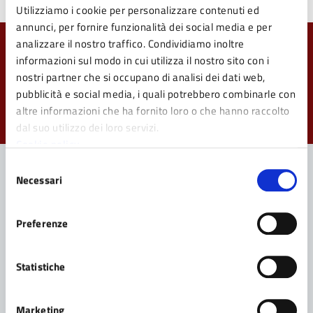
Utilizziamo i cookie per personalizzare contenuti ed
annunci, per fornire funzionalità dei social media e per
analizzare il nostro traffico. Condividiamo inoltre
Quanto sono chiare le informazioni su questa
informazioni sul modo in cui utilizza il nostro sito con i
pagina?
nostri partner che si occupano di analisi dei dati web,
pubblicità e social media, i quali potrebbero combinarle con
Valuta da 1 a 5 stelle la pagina
altre informazioni che ha fornito loro o che hanno raccolto
Valuta 1 stelle su 5
Valuta 2 stelle su 5
Valuta 3 stelle su 5
Valuta 4 stelle su 5
Valuta 5 stelle su 5
dal suo utilizzo dei loro servizi.
Cookie policy
Selezione
Necessari
del
consenso
Contatta il Comune
Preferenze
Leggi le domande frequenti
Richiedi assistenza
Statistiche
Prenota appuntamento
Marketing