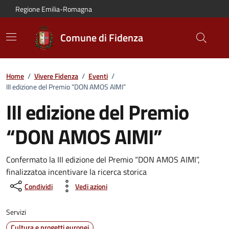
Vai al contenuto principale
Vai alla navigazione del sito
Vai al piede di pagina
Regione Emilia-Romagna
Comune di Fidenza
Home
/
Vivere Fidenza
/
Eventi
/
III edizione del Premio “DON AMOS AIMI”
III edizione del Premio
“DON AMOS AIMI”
Dettagli dell'evento:
Confermato la III edizione del Premio “DON AMOS AIMI”,
finalizzatoa incentivare la ricerca storica
Condividi
Vedi azioni
Servizi
Cultura e progetti europei