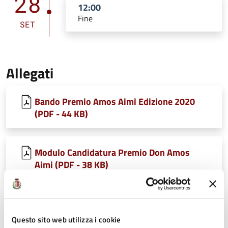
28
12:00
Fine
SET
Allegati
Bando Premio Amos Aimi Edizione 2020
(PDF - 44 KB)
Modulo Candidatura Premio Don Amos
Aimi (PDF - 38 KB)
Ultimo aggiornamento:
14/09/2020 12:31
Questo sito web utilizza i cookie