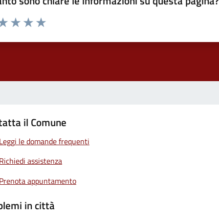
nto sono chiare le informazioni su questa pagina
 da 1 a 5 stelle la pagina
ta 1 stelle su 5
Valuta 2 stelle su 5
Valuta 3 stelle su 5
Valuta 4 stelle su 5
Valuta 5 stelle su 5
tatta il Comune
Leggi le domande frequenti
Richiedi assistenza
Prenota appuntamento
lemi in città