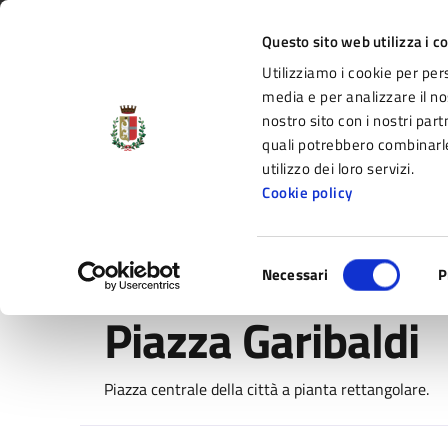
Vai al contenuto principale
Vai alla navigazione del sito
Vai al piede di pagina
Regione Emilia-Romagna
Questo sito web utilizza i c
Utilizziamo i cookie per per
Comune di Fidenza
media e per analizzare il nos
nostro sito con i nostri part
il portale di servizi e informazioni del C
quali potrebbero combinarle
utilizzo dei loro servizi.
Cookie policy
Amministrazione
Novità
Servizi
Selezione
Home
/
Vivere Fidenza
/
Luoghi
/
Piazza Garibaldi
Necessari
P
del
consenso
Piazza Garibaldi
Piazza centrale della città a pianta rettangolare.