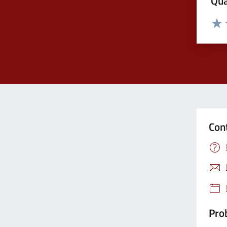
Qua
Valuta
Valu
Con
Prob