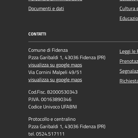
Documenti e dati
Cultura 
Educazio
CONTATTI
Comune di Fidenza
Leggi le
P.zza Garibaldi 1, 43036 Fidenza (PR)
Prenota
visualizza su google maps
Segnalaz
Via Cornini Malpeli 49/51
visualizza su google maps
Richiest
Cod.Fisc. 82000530343
P.IVA. 00163890346
Codice Univoco UFABNI
Protocollo e centralino
P.zza Garibaldi 1, 43036 Fidenza (PR)
tel. 0524.517111