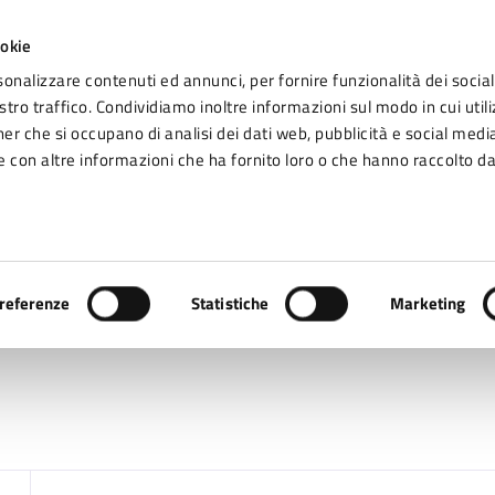
ookie
sonalizzare contenuti ed annunci, per fornire funzionalità dei social
tro traffico. Condividiamo inoltre informazioni sul modo in cui utiliz
Seg
ner che si occupano di analisi dei dati web, pubblicità e social media
omune di Fidenza
 con altre informazioni che ha fornito loro o che hanno raccolto da
Vivere Fidenza
referenze
Statistiche
Marketing