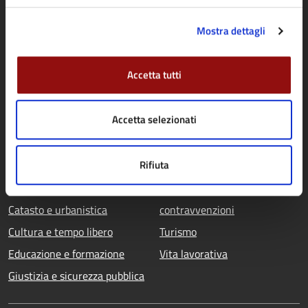
Personale amministrativo
Documenti e dati
Mostra dettagli
Accetta tutti
CATEGORIE DI SERVIZIO
Agricoltura e pesca
Imprese e commercio
Accetta selezionati
Ambiente
Mobilità e trasporti
Anagrafe e stato civile
Salute, benessere e
Rifiuta
Appalti pubblici
assistenza
Autorizzazioni
Tributi, finanze e
Catasto e urbanistica
contravvenzioni
Cultura e tempo libero
Turismo
Educazione e formazione
Vita lavorativa
Giustizia e sicurezza pubblica