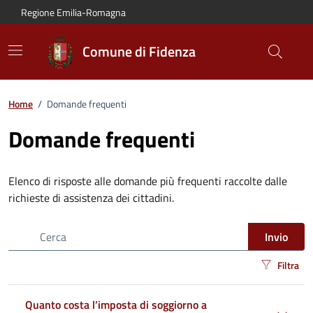
Vai al contenuto principale
Vai alla navigazione del sito
Vai al piede di pagina
Regione Emilia-Romagna
Comune di Fidenza
Home
/
Domande frequenti
Domande frequenti
Elenco di risposte alle domande più frequenti raccolte dalle
richieste di assistenza dei cittadini.
Cerca nel sito
Invio
Filtra
risultati di ricerca
Quanto costa l’imposta di soggiorno a