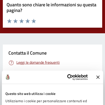
Quanto sono chiare le informazioni su questa
pagina?
Valuta da 1 a 5 stelle la pagina
Valuta 1 stelle su 5
Valuta 2 stelle su 5
Valuta 3 stelle su 5
Valuta 4 stelle su 5
Valuta 5 stelle su 5
Contatta il Comune
Leggi le domande frequenti
Richiedi assistenza
Prenota appuntamento
Problemi in città
Questo sito web utilizza i cookie
Utilizziamo i cookie per personalizzare contenuti ed
Segnala disservizio