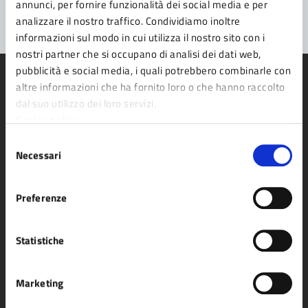
annunci, per fornire funzionalità dei social media e per
analizzare il nostro traffico. Condividiamo inoltre
informazioni sul modo in cui utilizza il nostro sito con i
nostri partner che si occupano di analisi dei dati web,
pubblicità e social media, i quali potrebbero combinarle con
altre informazioni che ha fornito loro o che hanno raccolto
dal suo utilizzo dei loro servizi.
Cookie policy
Comune di Fidenza
Selezione
Necessari
del
consenso
AMMINISTRAZIONE
Preferenze
Organi di governo
Aree amministrative
Statistiche
Uffici
Enti e fondazioni
Marketing
Politici