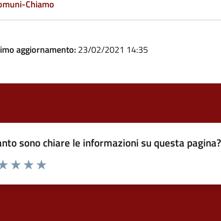
omuni-Chiamo
timo aggiornamento:
23/02/2021 14:35
nto sono chiare le informazioni su questa pagina
 da 1 a 5 stelle la pagina
ta 1 stelle su 5
Valuta 2 stelle su 5
Valuta 3 stelle su 5
Valuta 4 stelle su 5
Valuta 5 stelle su 5