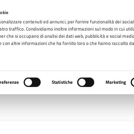
ookie
sonalizzare contenuti ed annunci, per fornire funzionalità dei social
tro traffico. Condividiamo inoltre informazioni sul modo in cui utiliz
Seg
ner che si occupano di analisi dei dati web, pubblicità e social media
omune di Fidenza
 con altre informazioni che ha fornito loro o che hanno raccolto da
Vivere Fidenza
referenze
Statistiche
Marketing