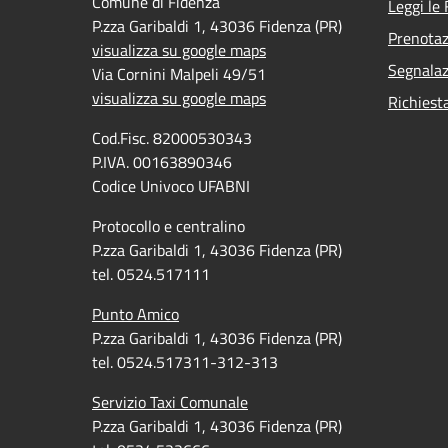
Comune di Fidenza
Leggi le
P.zza Garibaldi 1, 43036 Fidenza (PR)
Prenota
visualizza su google maps
Segnalaz
Via Cornini Malpeli 49/51
visualizza su google maps
Richiest
Cod.Fisc. 82000530343
P.IVA. 00163890346
Codice Univoco UFABNI
Protocollo e centralino
P.zza Garibaldi 1, 43036 Fidenza (PR)
tel. 0524.517111
Punto Amico
P.zza Garibaldi 1, 43036 Fidenza (PR)
tel. 0524.517311-312-313
Servizio Taxi Comunale
P.zza Garibaldi 1, 43036 Fidenza (PR)