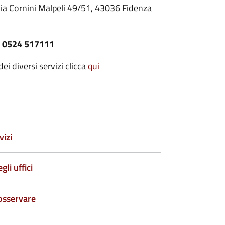
 via Cornini Malpeli 49/51, 43036 Fidenza
0524 517111
i diversi servizi clicca
qui
vizi
li uffici
 osservare