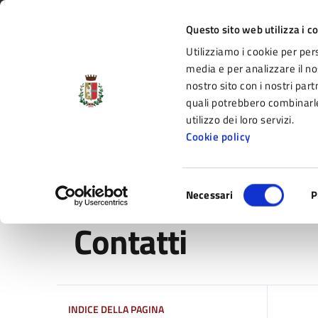
Vai al contenuto principale
Vai alla navigazione del sito
Vai al piede di pagina
Regione Emilia-Romagna
Questo sito web utilizza i c
Utilizziamo i cookie per per
Comune di Fidenza
media e per analizzare il nos
nostro sito con i nostri part
il portale di servizi e informazioni del C
quali potrebbero combinarle
utilizzo dei loro servizi.
Cookie policy
Amministrazione
Novità
Servizi
Selezione
Home
/
Contatti
Necessari
P
del
consenso
Contatti
INDICE DELLA PAGINA