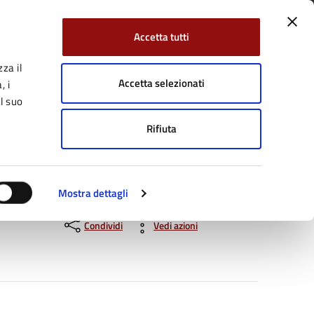
Accetta tutti
za il
Facebook
Twitter
YouTube
uici su:
Cerca:
Accetta selezionati
, i
l suo
Rifiuta
Servizi Online
Tutti gli argomenti
Mostra dettagli
Condividi
Vedi azioni