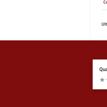
C
Ul
Qua
Valuta
Valu