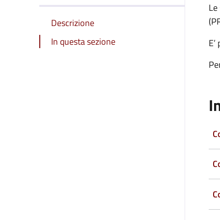
Le 
(P
Descrizione
In questa sezione
E’ 
Per
I
C
Co
C