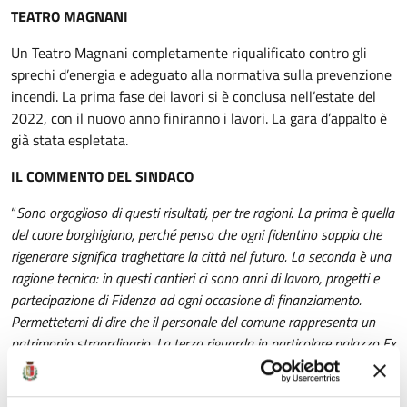
TEATRO MAGNANI
Un Teatro Magnani completamente riqualificato contro gli
sprechi d’energia e adeguato alla normativa sulla prevenzione
incendi. La prima fase dei lavori si è conclusa nell’estate del
2022, con il nuovo anno finiranno i lavori. La gara d’appalto è
già stata espletata.
IL COMMENTO DEL SINDACO
“
Sono orgoglioso di questi risultati, per tre ragioni. La prima è quella
del cuore borghigiano, perché penso che ogni fidentino sappia che
rigenerare significa traghettare la città nel futuro. La seconda è una
ragione tecnica: in questi cantieri ci sono anni di lavoro, progetti e
partecipazione di Fidenza ad ogni occasione di finanziamento.
Permettetemi di dire che il personale del comune rappresenta un
patrimonio straordinario. La terza riguarda in particolare palazzo Ex
Licei: sono divenuto Sindaco trovandoli in vendita. Ora saranno
recuperati con fondi PNRR, trasformandosi in una meraviglia per