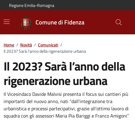
Vai al contenuto principale
Vai alla navigazione del sito
Vai al piede di pagina
Regione Emilia-Romagna
Comune di Fidenza
Home
/
Novità
/
Comunicati
/
Il 2023? Sarà l’anno della rigenerazione urbana
Il 2023? Sarà l’anno della
rigenerazione urbana
Dettagli del comunicato:
Il Vicesindaco Davide Malvisi presenta il focus sui cantieri più
importanti del nuovo anno, nati “dall’integrazione tra
urbanistica e processi partecipativi, grazie all’ottimo lavoro di
squadra con gli assessori Maria Pia Bariggi e Franco Amigoni”