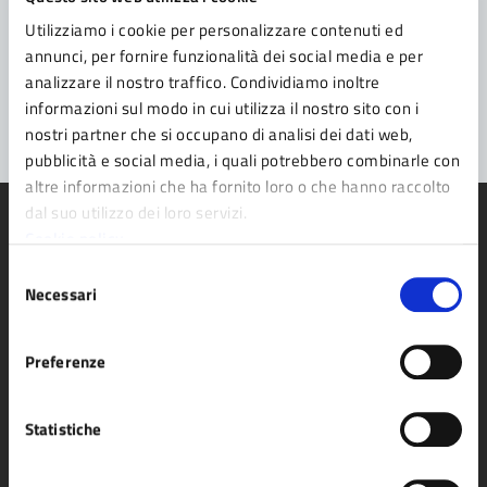
Utilizziamo i cookie per personalizzare contenuti ed
Problemi in città
annunci, per fornire funzionalità dei social media e per
analizzare il nostro traffico. Condividiamo inoltre
Segnala disservizio
informazioni sul modo in cui utilizza il nostro sito con i
nostri partner che si occupano di analisi dei dati web,
pubblicità e social media, i quali potrebbero combinarle con
altre informazioni che ha fornito loro o che hanno raccolto
dal suo utilizzo dei loro servizi.
Cookie policy
Selezione
Necessari
del
Comune di Fidenza
consenso
Preferenze
AMMINISTRAZIONE
Organi di governo
Statistiche
Aree amministrative
Uffici