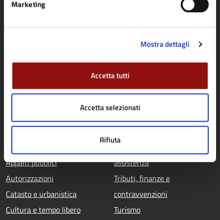
Marketing
Enti e fondazioni
Politici
Mostra dettagli
Personale amministrativo
Documenti e dati
Accetta tutti
CATEGORIE DI SERVIZIO
Accetta selezionati
Agricoltura e pesca
Imprese e commercio
Ambiente
Mobilità e trasporti
Rifiuta
Anagrafe e stato civile
Salute, benessere e
Appalti pubblici
assistenza
Autorizzazioni
Tributi, finanze e
Catasto e urbanistica
contravvenzioni
Cultura e tempo libero
Turismo