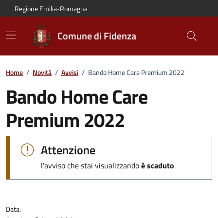
Vai al contenuto principale
Vai alla navigazione del sito
Vai al piede di pagina
Regione Emilia-Romagna
Comune di Fidenza
Home
/
Novità
/
Avvisi
/
Bando Home Care Premium 2022
Bando Home Care
Premium 2022
Dettagli dell'avviso:
Attenzione
l'avviso che stai visualizzando
è scaduto
Data: