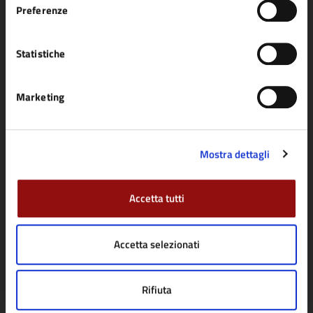
Preferenze
Statistiche
Comune di Fidenza
Marketing
AMMINISTRAZIONE
Organi di governo
Mostra dettagli
Aree amministrative
Uffici
Accetta tutti
Enti e fondazioni
Politici
Accetta selezionati
Personale amministrativo
Documenti e dati
Rifiuta