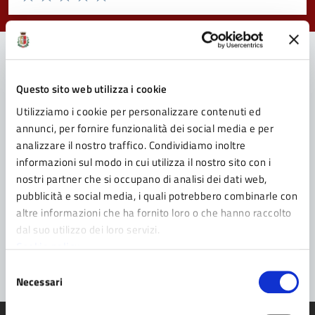
Valuta 1 stelle su 5
Valuta 2 stelle su 5
Valuta 3 stelle su 5
Valuta 4 stelle su 5
Valuta 5 stelle su 5
Contatta il Comune
Questo sito web utilizza i cookie
Utilizziamo i cookie per personalizzare contenuti ed
Leggi le domande frequenti
annunci, per fornire funzionalità dei social media e per
analizzare il nostro traffico. Condividiamo inoltre
Richiedi assistenza
informazioni sul modo in cui utilizza il nostro sito con i
Prenota appuntamento
nostri partner che si occupano di analisi dei dati web,
pubblicità e social media, i quali potrebbero combinarle con
Problemi in città
altre informazioni che ha fornito loro o che hanno raccolto
dal suo utilizzo dei loro servizi.
Segnala disservizio
Cookie policy
Selezione
Necessari
del
consenso