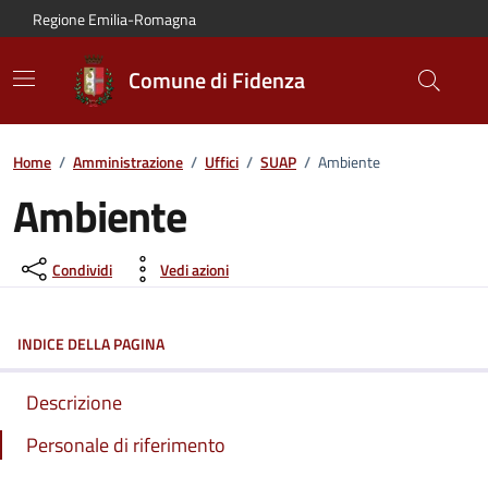
Vai al contenuto principale
Vai alla navigazione del sito
Vai al piede di pagina
Regione Emilia-Romagna
Comune di Fidenza
Home
/
Amministrazione
/
Uffici
/
SUAP
/
Ambiente
Ambiente
Condividi
Vedi azioni
INDICE DELLA PAGINA
Descrizione
Personale di riferimento