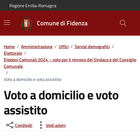
Vai al contenuto principale
Vai alla navigazione del sito
Vai al piede di pagina
Regione Emilia-Romagna
Comune di Fidenza
Home
/
Amministrazione
/
Uffici
/
Servizi demografici
/
Elettorale
/
Elezioni Comunali 2024 – voto per il rinnovo del Sindaco e del Consiglio
Comunale
/
Voto a domicilio e voto assistito
Voto a domicilio e voto
assistito
Condividi
Vedi azioni