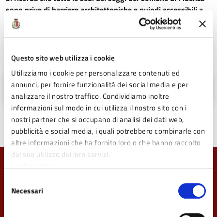
sono prive di barriere architettoniche e quindi accessibili a
tutti agli elettori.
Allegati
Questo sito web utilizza i cookie
Utilizziamo i cookie per personalizzare contenuti ed
Domanda voto al domicilio (PDF - 33 KB)
annunci, per fornire funzionalità dei social media e per
analizzare il nostro traffico. Condividiamo inoltre
informazioni sul modo in cui utilizza il nostro sito con i
nostri partner che si occupano di analisi dei dati web,
pubblicità e social media, i quali potrebbero combinarle con
altre informazioni che ha fornito loro o che hanno raccolto
dal suo utilizzo dei loro servizi.
Cookie policy
Quanto sono chiare le informazioni su questa
Selezione
pagina?
Necessari
del
Valuta da 1 a 5 stelle la pagina
consenso