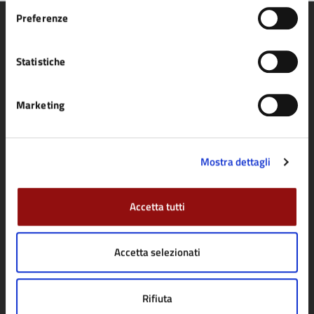
Preferenze
Statistiche
Comune di Fidenza
Marketing
AMMINISTRAZIONE
Organi di governo
Mostra dettagli
Aree amministrative
Uffici
Accetta tutti
Enti e fondazioni
Politici
Accetta selezionati
Personale amministrativo
Documenti e dati
Rifiuta