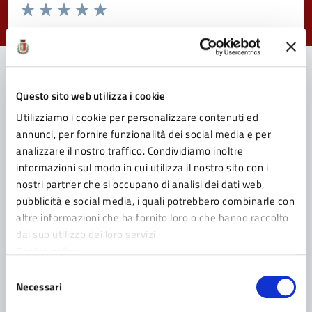
Valuta da 1 a 5 stelle la pagina
Valuta 1 stelle su 5
Valuta 2 stelle su 5
Valuta 3 stelle su 5
Valuta 4 stelle su 5
Valuta 5 stelle su 5
Questo sito web utilizza i cookie
Contatta il Comune
Utilizziamo i cookie per personalizzare contenuti ed
Leggi le domande frequenti
annunci, per fornire funzionalità dei social media e per
analizzare il nostro traffico. Condividiamo inoltre
Richiedi assistenza
informazioni sul modo in cui utilizza il nostro sito con i
nostri partner che si occupano di analisi dei dati web,
Prenota appuntamento
pubblicità e social media, i quali potrebbero combinarle con
altre informazioni che ha fornito loro o che hanno raccolto
Problemi in città
dal suo utilizzo dei loro servizi.
Cookie policy
Segnala disservizio
Selezione
Necessari
del
consenso