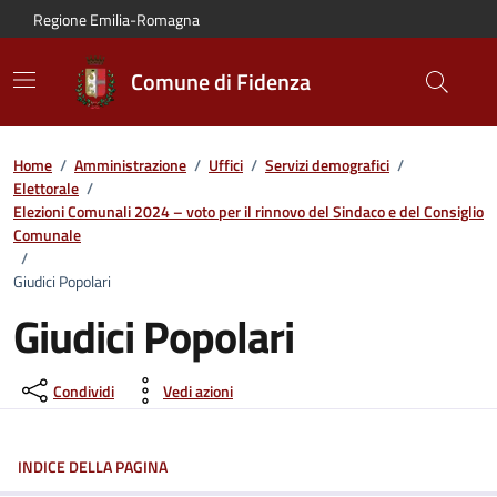
Vai al contenuto principale
Vai alla navigazione del sito
Vai al piede di pagina
Regione Emilia-Romagna
Comune di Fidenza
Home
/
Amministrazione
/
Uffici
/
Servizi demografici
/
Elettorale
/
Elezioni Comunali 2024 – voto per il rinnovo del Sindaco e del Consiglio
Comunale
/
Giudici Popolari
Giudici Popolari
Condividi
Vedi azioni
INDICE DELLA PAGINA