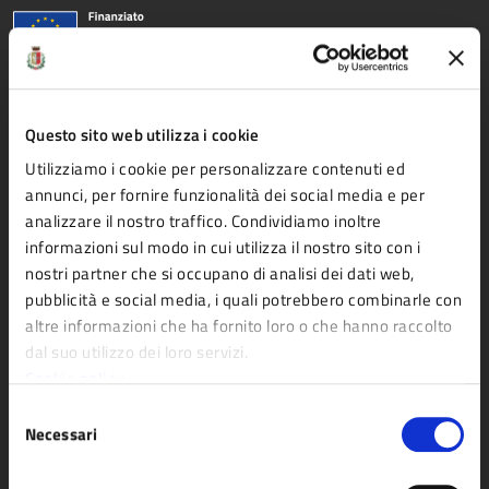
Comune di Fidenza
Questo sito web utilizza i cookie
AMMINISTRAZIONE
Utilizziamo i cookie per personalizzare contenuti ed
annunci, per fornire funzionalità dei social media e per
Organi di governo
analizzare il nostro traffico. Condividiamo inoltre
Aree amministrative
informazioni sul modo in cui utilizza il nostro sito con i
Uffici
nostri partner che si occupano di analisi dei dati web,
pubblicità e social media, i quali potrebbero combinarle con
Enti e fondazioni
altre informazioni che ha fornito loro o che hanno raccolto
Politici
dal suo utilizzo dei loro servizi.
Personale amministrativo
Cookie policy
Selezione
Documenti e dati
Necessari
del
consenso