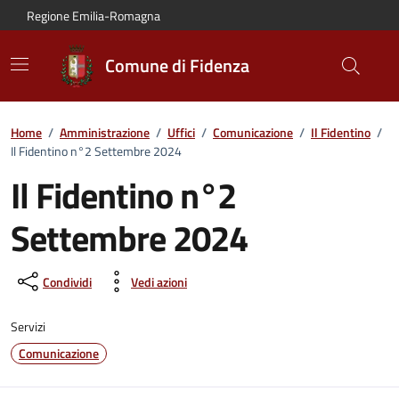
Vai al contenuto principale
Vai alla navigazione del sito
Vai al piede di pagina
Regione Emilia-Romagna
Comune di Fidenza
Home
/
Amministrazione
/
Uffici
/
Comunicazione
/
Il Fidentino
/
Il Fidentino n°2 Settembre 2024
Il Fidentino n°2
Settembre 2024
Condividi
Vedi azioni
Servizi
Comunicazione