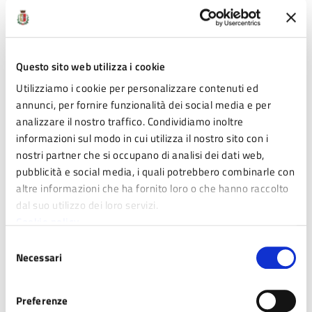
Se avete una pec:
protocollo@postacert.comune.fidenza.pr.it
Se non avete una pec, va bene anche una normalissima email.
Basta inviare il file compilato a:
Questo sito web utilizza i cookie
ambienteverde@comune.fidenza.pr.it
Utilizziamo i cookie per personalizzare contenuti ed
UNA FAQ IMPORTANTE
annunci, per fornire funzionalità dei social media e per
Partecipare alla manifestazione d’interesse non significa
analizzare il nostro traffico. Condividiamo inoltre
sottoscrivere un contratto o impegnarsi ufficialmente. La
informazioni sul modo in cui utilizza il nostro sito con i
partecipazione permette invece al Comune di capire quanto
nostri partner che si occupano di analisi dei dati web,
può essere esteso l’interesse per le Comunità energetiche e
pubblicità e social media, i quali potrebbero combinarle con
quindi programmare tutto al meglio.
altre informazioni che ha fornito loro o che hanno raccolto
dal suo utilizzo dei loro servizi.
Cookie policy
Approfondimenti
Selezione
Necessari
del
consenso
Guarda il comunicato stampa di lancio dell'iniziativa
Preferenze