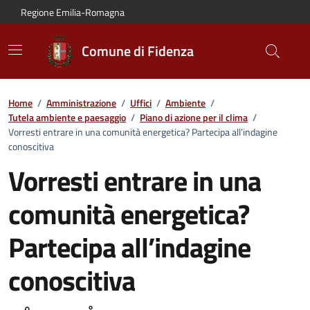
Vai al contenuto principale
Vai alla navigazione del sito
Vai al piede di pagina
Regione Emilia-Romagna
Comune di Fidenza
Home
/
Amministrazione
/
Uffici
/
Ambiente
/
Tutela ambiente e paesaggio
/
Piano di azione per il clima
/
Vorresti entrare in una comunità energetica? Partecipa all’indagine
conoscitiva
Vorresti entrare in una
comunità energetica?
Partecipa all’indagine
conoscitiva