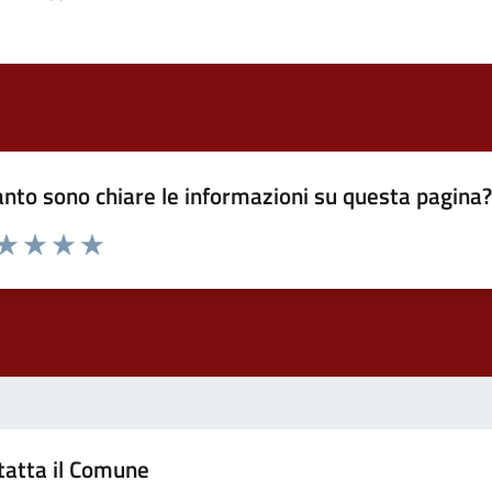
nto sono chiare le informazioni su questa pagina
 da 1 a 5 stelle la pagina
ta 1 stelle su 5
Valuta 2 stelle su 5
Valuta 3 stelle su 5
Valuta 4 stelle su 5
Valuta 5 stelle su 5
tatta il Comune