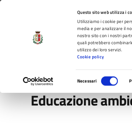
Vai al contenuto principale
Vai alla navigazione del sito
Vai al piede di pagina
Regione Emilia-Romagna
Questo sito web utilizza i c
Utilizziamo i cookie per per
Comune di Fidenza
media e per analizzare il nos
nostro sito con i nostri part
il portale di servizi e informazioni del C
quali potrebbero combinarle
utilizzo dei loro servizi.
Cookie policy
Amministrazione
Novità
Servizi
Selezione
Home
/
Amministrazione
/
Uffici
/
Ambiente
/
Tutela
Necessari
P
del
consenso
Educazione ambi