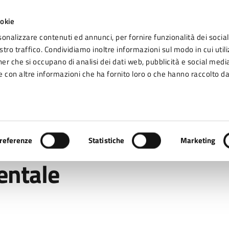
ookie
sonalizzare contenuti ed annunci, per fornire funzionalità dei social
tro traffico. Condividiamo inoltre informazioni sul modo in cui utiliz
Seg
ner che si occupano di analisi dei dati web, pubblicità e social media
omune di Fidenza
 con altre informazioni che ha fornito loro o che hanno raccolto da
Vivere Fidenza
 ambiente e paesaggio
/
Educazione ambientale
referenze
Statistiche
Marketing
entale