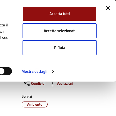
Accetta tutti
za il
Facebook
Twitter
YouTube
uici su:
Cerca:
Accetta selezionati
, i
l suo
Rifiuta
Servizi Online
Tutti gli argomenti
Mostra dettagli
Condividi
Vedi azioni
Servizi
Ambiente