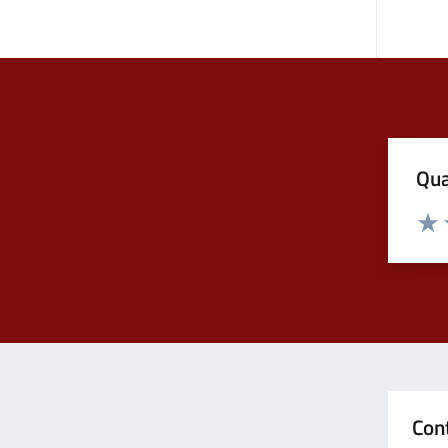
Qua
Valuta
Valu
Con