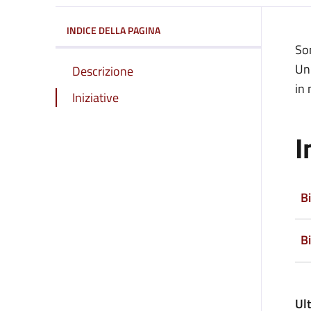
INDICE DELLA PAGINA
Son
Un’
Descrizione
in
Iniziative
I
B
B
Ul