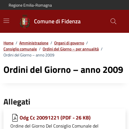
Vai al contenuto principale
Vai alla navigazione del sito
Vai al piede di pagina
Regione Emilia-Romagna
Comune di Fidenza
Home
/
Amministrazione
/
Organi di governo
/
Consiglio comunale
/
Ordini del Giorno – per annualità
/
Ordini del Giorno – anno 2009
Ordini del Giorno – anno 2009
Allegati
Odg Cc 20091221 (PDF - 26 KB)
Ordine del Giorno Del Consiglio Comunale del