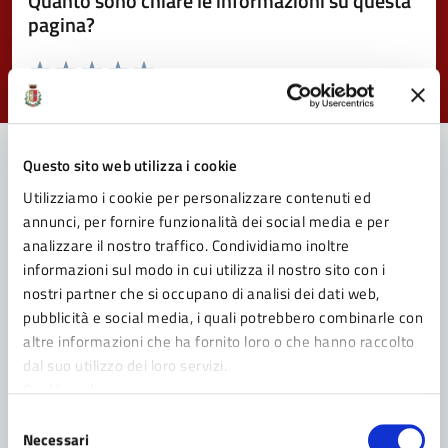
Quanto sono chiare le informazioni su questa
pagina?
Valuta da 1 a 5 stelle la pagina
Valuta 1 stelle su 5
Valuta 2 stelle su 5
Valuta 3 stelle su 5
Valuta 4 stelle su 5
Valuta 5 stelle su 5
Questo sito web utilizza i cookie
Utilizziamo i cookie per personalizzare contenuti ed
Contatta il Comune
annunci, per fornire funzionalità dei social media e per
analizzare il nostro traffico. Condividiamo inoltre
Leggi le domande frequenti
informazioni sul modo in cui utilizza il nostro sito con i
Richiedi assistenza
nostri partner che si occupano di analisi dei dati web,
pubblicità e social media, i quali potrebbero combinarle con
Prenota appuntamento
altre informazioni che ha fornito loro o che hanno raccolto
dal suo utilizzo dei loro servizi.
Problemi in città
Cookie policy
Selezione
Segnala disservizio
Necessari
del