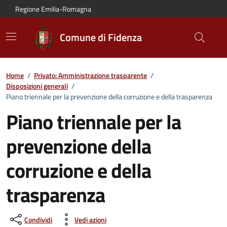
Vai al contenuto principale
Vai alla navigazione del sito
Vai al piede di pagina
Regione Emilia-Romagna
Comune di Fidenza
Home
/
Privato: Amministrazione trasparente
/
Disposizioni generali
/
Piano triennale per la prevenzione della corruzione e della trasparenza
Piano triennale per la
prevenzione della
corruzione e della
trasparenza
Condividi
Vedi azioni