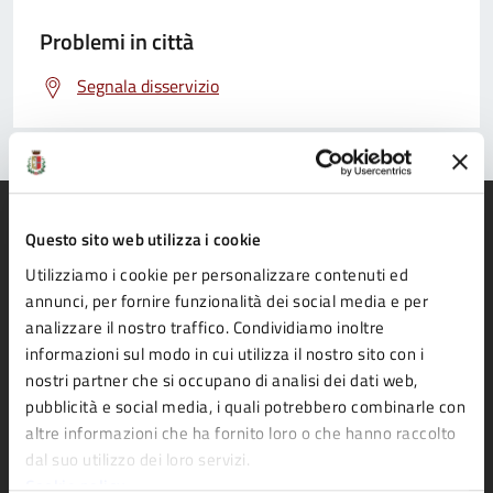
Problemi in città
Segnala disservizio
Questo sito web utilizza i cookie
Utilizziamo i cookie per personalizzare contenuti ed
Comune di Fidenza
annunci, per fornire funzionalità dei social media e per
analizzare il nostro traffico. Condividiamo inoltre
informazioni sul modo in cui utilizza il nostro sito con i
AMMINISTRAZIONE
nostri partner che si occupano di analisi dei dati web,
pubblicità e social media, i quali potrebbero combinarle con
Organi di governo
altre informazioni che ha fornito loro o che hanno raccolto
Aree amministrative
dal suo utilizzo dei loro servizi.
Uffici
Cookie policy