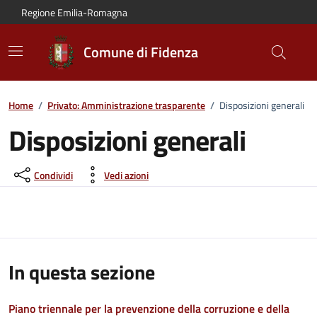
Vai al contenuto principale
Vai alla navigazione del sito
Vai al piede di pagina
Regione Emilia-Romagna
Comune di Fidenza
Home
/
Privato: Amministrazione trasparente
/
Disposizioni generali
Disposizioni generali
Condividi
Vedi azioni
In questa sezione
Piano triennale per la prevenzione della corruzione e della