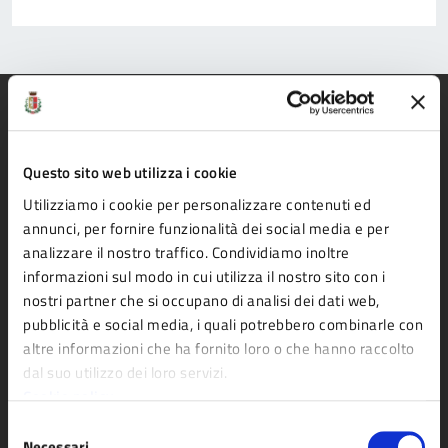
Questo sito web utilizza i cookie
Comune di Fidenza
Utilizziamo i cookie per personalizzare contenuti ed
annunci, per fornire funzionalità dei social media e per
analizzare il nostro traffico. Condividiamo inoltre
AMMINISTRAZIONE
informazioni sul modo in cui utilizza il nostro sito con i
Organi di governo
nostri partner che si occupano di analisi dei dati web,
Aree amministrative
pubblicità e social media, i quali potrebbero combinarle con
altre informazioni che ha fornito loro o che hanno raccolto
Uffici
dal suo utilizzo dei loro servizi.
Enti e fondazioni
Cookie policy
Politici
Selezione
Personale amministrativo
Necessari