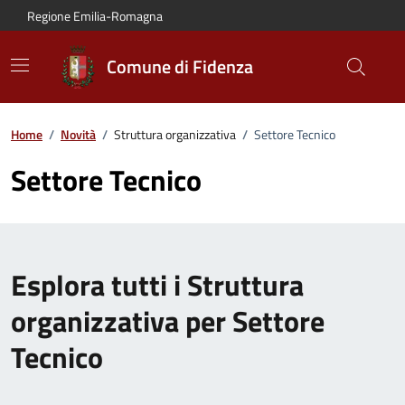
Vai al contenuto principale
Vai alla navigazione del sito
Vai al piede di pagina
Regione Emilia-Romagna
Comune di Fidenza
Home
/
Novità
/
Struttura organizzativa
/
Settore Tecnico
Settore Tecnico
Esplora tutti i Struttura
organizzativa per Settore
Tecnico