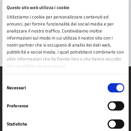
Richiedi assistenza
Questo sito web utilizza i cookie
Prenota appuntamento
Utilizziamo i cookie per personalizzare contenuti ed
annunci, per fornire funzionalità dei social media e per
Problemi in città
analizzare il nostro traffico. Condividiamo inoltre
informazioni sul modo in cui utilizza il nostro sito con i
Segnala disservizio
nostri partner che si occupano di analisi dei dati web,
pubblicità e social media, i quali potrebbero combinarle con
altre informazioni che ha fornito loro o che hanno raccolto
dal suo utilizzo dei loro servizi.
Cookie policy
Selezione
Necessari
del
consenso
Comune di Fidenza
Preferenze
AMMINISTRAZIONE
Statistiche
Organi di governo