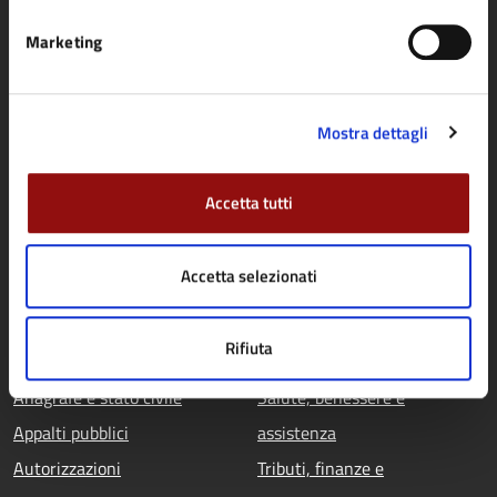
Aree amministrative
Marketing
Uffici
Enti e fondazioni
Mostra dettagli
Politici
Personale amministrativo
Accetta tutti
Documenti e dati
Accetta selezionati
CATEGORIE DI SERVIZIO
Agricoltura e pesca
Imprese e commercio
Rifiuta
Ambiente
Mobilità e trasporti
Anagrafe e stato civile
Salute, benessere e
Appalti pubblici
assistenza
Autorizzazioni
Tributi, finanze e