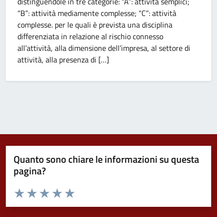
distinguendole in tre categorie: “A”: attività semplici;
“B”: attività mediamente complesse; “C”: attività
complesse. per le quali è prevista una disciplina
differenziata in relazione al rischio connesso
all’attività, alla dimensione dell’impresa, al settore di
attività, alla presenza di […]
Quanto sono chiare le informazioni su questa
pagina?
Valuta da 1 a 5 stelle la pagina
Valuta 1 stelle su 5
Valuta 2 stelle su 5
Valuta 3 stelle su 5
Valuta 4 stelle su 5
Valuta 5 stelle su 5