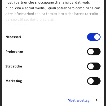
nostri partner che si occupano di analisi dei dati web,
pubblicità e social media, i quali potrebbero combinarle con
Comune di Fidenza
altre informazioni che ha fornito loro o che hanno raccolto
dal suo utilizzo dei loro servizi.
Cookie policy
AMMINISTRAZIONE
Selezione
Organi di governo
Necessari
del
Aree amministrative
consenso
Uffici
Preferenze
Enti e fondazioni
Politici
Statistiche
Personale amministrativo
Marketing
Documenti e dati
CATEGORIE DI SERVIZIO
Mostra dettagli