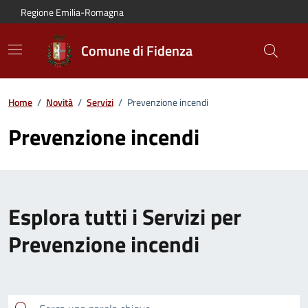
Vai al contenuto principale
Vai alla navigazione del sito
Vai al piede di pagina
Regione Emilia-Romagna
Comune di Fidenza
Home
/
Novità
/
Servizi
/
Prevenzione incendi
Prevenzione incendi
Esplora tutti i Servizi per
Prevenzione incendi
Cerca una parola chiave