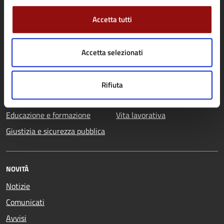
Agricoltura e pesca
Imprese e commercio
Ambiente
Mobilità e trasporti
Accetta tutti
Anagrafe e stato civile
Salute, benessere e
Appalti pubblici
assistenza
Accetta selezionati
Autorizzazioni
Tributi, finanze e
Catasto e urbanistica
contravvenzioni
Rifiuta
Cultura e tempo libero
Turismo
Educazione e formazione
Vita lavorativa
Giustizia e sicurezza pubblica
NOVITÀ
Notizie
Comunicati
Avvisi