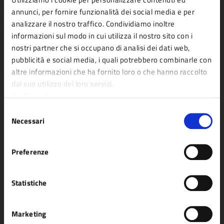
Politici
annunci, per fornire funzionalità dei social media e per
Personale amministrativo
analizzare il nostro traffico. Condividiamo inoltre
Documenti e dati
informazioni sul modo in cui utilizza il nostro sito con i
nostri partner che si occupano di analisi dei dati web,
pubblicità e social media, i quali potrebbero combinarle con
altre informazioni che ha fornito loro o che hanno raccolto
CATEGORIE DI SERVIZIO
dal suo utilizzo dei loro servizi.
Agricoltura e pesca
Imprese e commercio
Cookie policy
Ambiente
Mobilità e trasporti
Selezione
Anagrafe e stato civile
Salute, benessere e
Necessari
del
consenso
Appalti pubblici
assistenza
Preferenze
Autorizzazioni
Tributi, finanze e
Catasto e urbanistica
contravvenzioni
Statistiche
Cultura e tempo libero
Turismo
Educazione e formazione
Vita lavorativa
Marketing
Giustizia e sicurezza pubblica