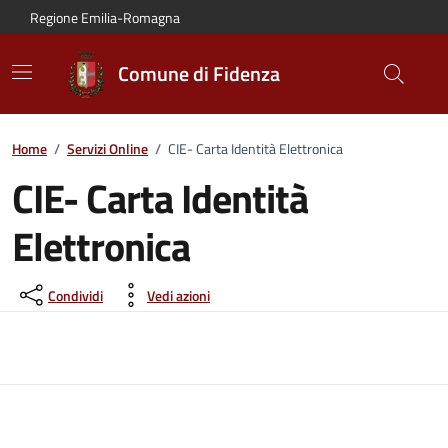
Vai al contenuto principale
Vai alla navigazione del sito
Vai al piede di pagina
Regione Emilia-Romagna
Comune di Fidenza
Home
/
Servizi Online
/
CIE- Carta Identità Elettronica
CIE- Carta Identità
Elettronica
Condividi
Vedi azioni