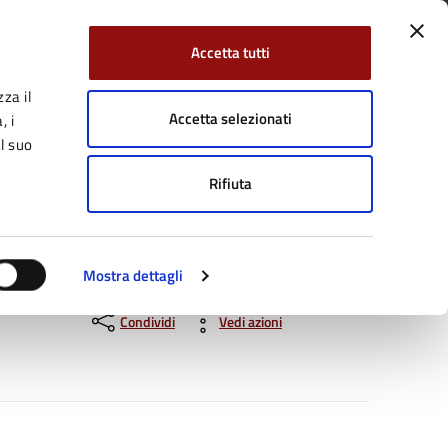
Accetta tutti
za il
Facebook
Twitter
YouTube
uici su:
Cerca:
Accetta selezionati
, i
l suo
Rifiuta
Servizi Online
Tutti gli argomenti
Mostra dettagli
Condividi
Vedi azioni