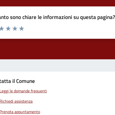
nto sono chiare le informazioni su questa pagina
 da 1 a 5 stelle la pagina
ta 1 stelle su 5
Valuta 2 stelle su 5
Valuta 3 stelle su 5
Valuta 4 stelle su 5
Valuta 5 stelle su 5
tatta il Comune
Leggi le domande frequenti
Richiedi assistenza
Prenota appuntamento