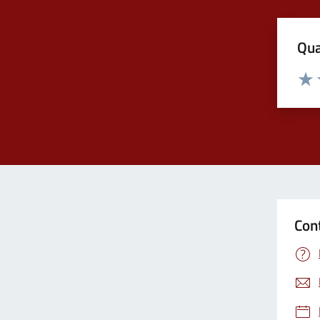
Qua
Valuta
Valu
Con