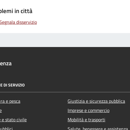
lemi in città
Segnala disservizio
denza
E DI SERVIZIO
ura e pesca
Giustizia e sicurezza pubblica
e
Imprese e commercio
e stato civile
Mobilità e trasporti
ubblici
Salute, benessere e assistenza