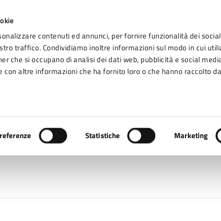
ookie
sonalizzare contenuti ed annunci, per fornire funzionalità dei social
tro traffico. Condividiamo inoltre informazioni sul modo in cui utiliz
Seg
ner che si occupano di analisi dei dati web, pubblicità e social media
omune di Fidenza
 con altre informazioni che ha fornito loro o che hanno raccolto da
Vivere Fidenza
Onesti Isabella
referenze
Statistiche
Marketing