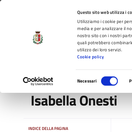
Vai al contenuto principale
Vai alla navigazione del sito
Vai al piede di pagina
Regione Emilia-Romagna
Questo sito web utilizza i c
Utilizziamo i cookie per per
Comune di Fidenza
media e per analizzare il nos
nostro sito con i nostri part
il portale di servizi e informazioni del C
quali potrebbero combinarle
utilizzo dei loro servizi.
Cookie policy
Amministrazione
Novità
Servizi
Selezione
Home
/
Amministrazione
/
Personale amministrativo
/
Necessari
P
del
consenso
Isabella Onesti
INDICE DELLA PAGINA