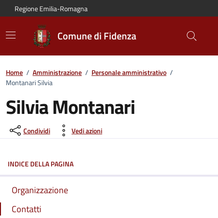
Vai al contenuto principale
Vai alla navigazione del sito
Vai al piede di pagina
Regione Emilia-Romagna
Comune di Fidenza
Home
/
Amministrazione
/
Personale amministrativo
/
Montanari Silvia
Silvia Montanari
Condividi
Vedi azioni
INDICE DELLA PAGINA
Organizzazione
Contatti