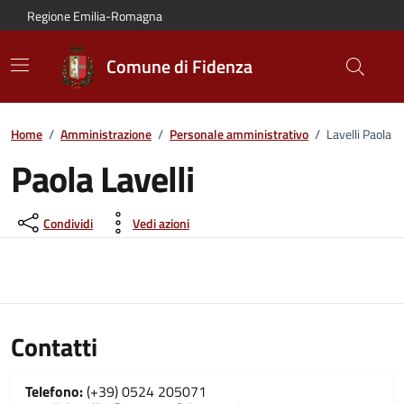
Vai al contenuto principale
Vai alla navigazione del sito
Vai al piede di pagina
Regione Emilia-Romagna
Comune di Fidenza
Home
/
Amministrazione
/
Personale amministrativo
/
Lavelli Paola
Paola Lavelli
Condividi
Vedi azioni
Contatti
Telefono:
(+39) 0524 205071