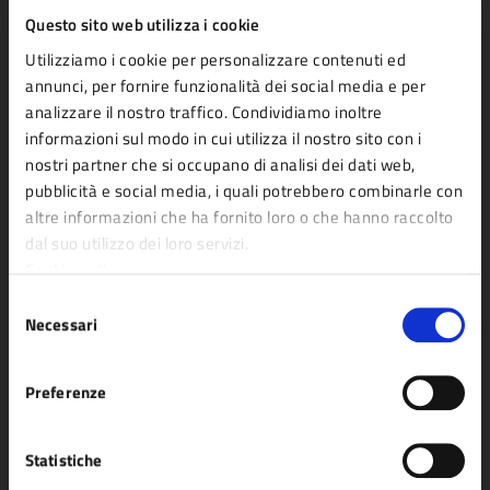
Aree amministrative
Questo sito web utilizza i cookie
Uffici
Utilizziamo i cookie per personalizzare contenuti ed
annunci, per fornire funzionalità dei social media e per
Enti e fondazioni
analizzare il nostro traffico. Condividiamo inoltre
Politici
informazioni sul modo in cui utilizza il nostro sito con i
Personale amministrativo
nostri partner che si occupano di analisi dei dati web,
pubblicità e social media, i quali potrebbero combinarle con
Documenti e dati
altre informazioni che ha fornito loro o che hanno raccolto
dal suo utilizzo dei loro servizi.
Cookie policy
CATEGORIE DI SERVIZIO
Selezione
Agricoltura e pesca
Imprese e commercio
Necessari
del
Ambiente
Mobilità e trasporti
consenso
Anagrafe e stato civile
Salute, benessere e
Preferenze
Appalti pubblici
assistenza
Autorizzazioni
Tributi, finanze e
Statistiche