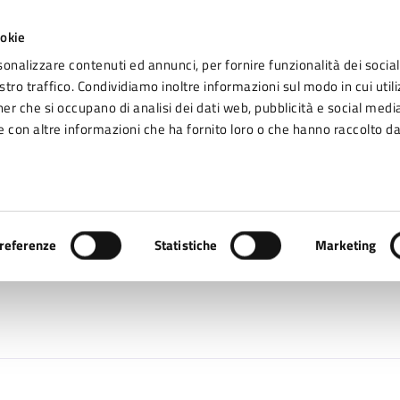
ookie
sonalizzare contenuti ed annunci, per fornire funzionalità dei social
tro traffico. Condividiamo inoltre informazioni sul modo in cui utiliz
Seg
ner che si occupano di analisi dei dati web, pubblicità e social media
omune di Fidenza
 con altre informazioni che ha fornito loro o che hanno raccolto da
Vivere Fidenza
Iasoni Francesca
referenze
Statistiche
Marketing