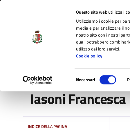
Vai al contenuto principale
Vai alla navigazione del sito
Vai al piede di pagina
Regione Emilia-Romagna
Questo sito web utilizza i c
Utilizziamo i cookie per per
Comune di Fidenza
media e per analizzare il nos
nostro sito con i nostri part
il portale di servizi e informazioni del C
quali potrebbero combinarle
utilizzo dei loro servizi.
Cookie policy
Amministrazione
Novità
Servizi
Selezione
Home
/
Amministrazione
/
Personale amministrativo
/
Necessari
P
del
consenso
Iasoni Francesca
INDICE DELLA PAGINA