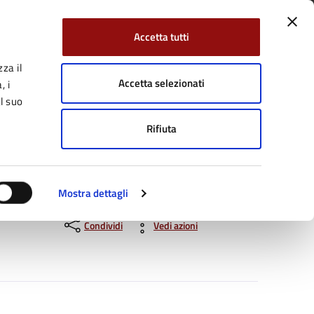
Accetta tutti
za il
Facebook
Twitter
YouTube
uici su:
Cerca:
Accetta selezionati
, i
l suo
Rifiuta
Servizi Online
Tutti gli argomenti
Mostra dettagli
Condividi
Vedi azioni