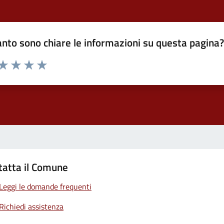
nto sono chiare le informazioni su questa pagina
 da 1 a 5 stelle la pagina
ta 1 stelle su 5
Valuta 2 stelle su 5
Valuta 3 stelle su 5
Valuta 4 stelle su 5
Valuta 5 stelle su 5
tatta il Comune
Leggi le domande frequenti
Richiedi assistenza