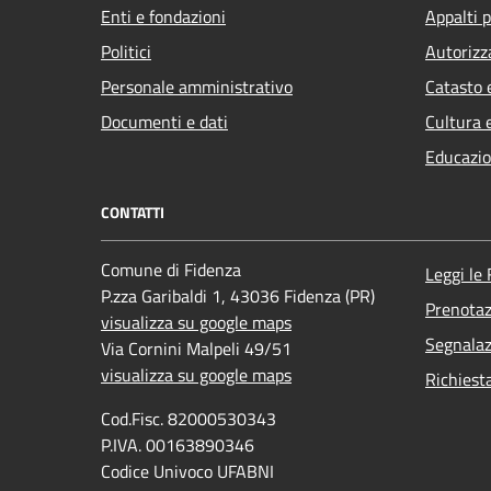
Enti e fondazioni
Appalti p
Politici
Autorizz
Personale amministrativo
Catasto 
Documenti e dati
Cultura 
Educazio
CONTATTI
Comune di Fidenza
Leggi le
P.zza Garibaldi 1, 43036 Fidenza (PR)
Prenota
visualizza su google maps
Segnalaz
Via Cornini Malpeli 49/51
visualizza su google maps
Richiest
Cod.Fisc. 82000530343
P.IVA. 00163890346
Codice Univoco UFABNI