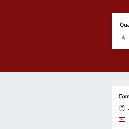
Qua
Valuta
Valu
Con