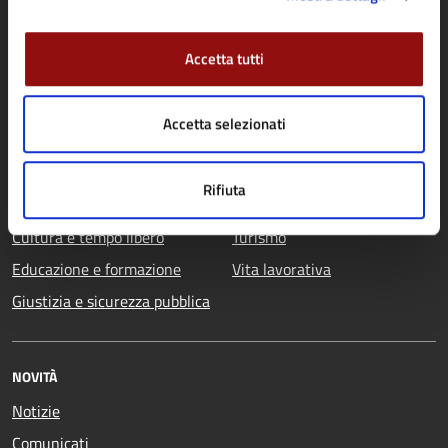
CATEGORIE DI SERVIZIO
Agricoltura e pesca
Imprese e commercio
Accetta tutti
Ambiente
Mobilità e trasporti
Anagrafe e stato civile
Salute, benessere e
Accetta selezionati
Appalti pubblici
assistenza
Autorizzazioni
Tributi, finanze e
Rifiuta
Catasto e urbanistica
contravvenzioni
Cultura e tempo libero
Turismo
Educazione e formazione
Vita lavorativa
Giustizia e sicurezza pubblica
NOVITÀ
Notizie
Comunicati