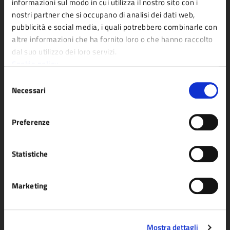
informazioni sul modo in cui utilizza il nostro sito con i
nostri partner che si occupano di analisi dei dati web,
pubblicità e social media, i quali potrebbero combinarle con
altre informazioni che ha fornito loro o che hanno raccolto
Comune di Fidenza
dal suo utilizzo dei loro servizi.
Cookie policy
Selezione
AMMINISTRAZIONE
Necessari
del
Organi di governo
consenso
Aree amministrative
Preferenze
Uffici
Enti e fondazioni
Statistiche
Politici
Personale amministrativo
Marketing
Documenti e dati
Mostra dettagli