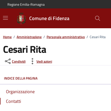
Vai al contenuto principale
Vai alla navigazione del sito
Vai al piede di pagina
Regione Emilia-Romagna
Comune di Fidenza
Home
/
Amministrazione
/
Personale amministrativo
/
Cesari Rita
Cesari Rita
Condividi
Vedi azioni
INDICE DELLA PAGINA
Organizzazione
Contatti