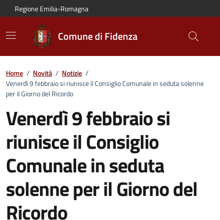
Vai al contenuto principale
Vai alla navigazione del sito
Vai al piede di pagina
Regione Emilia-Romagna
Comune di Fidenza
Home
/
Novità
/
Notizie
/
Venerdì 9 febbraio si riunisce il Consiglio Comunale in seduta solenne
per il Giorno del Ricordo
Venerdì 9 febbraio si
riunisce il Consiglio
Comunale in seduta
solenne per il Giorno del
Ricordo