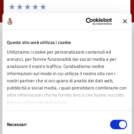
Valuta da 1 a 5 stelle la pagina
Valuta 1 stelle su 5
Valuta 2 stelle su 5
Valuta 3 stelle su 5
Valuta 4 stelle su 5
Valuta 5 stelle su 5
Questo sito web utilizza i cookie
Contatta il Comune
Utilizziamo i cookie per personalizzare contenuti ed
annunci, per fornire funzionalità dei social media e per
Leggi le domande frequenti
analizzare il nostro traffico. Condividiamo inoltre
Richiedi assistenza
informazioni sul modo in cui utilizza il nostro sito con i
nostri partner che si occupano di analisi dei dati web,
Prenota appuntamento
pubblicità e social media, i quali potrebbero combinarle con
altre informazioni che ha fornito loro o che hanno raccolto
Problemi in città
dal suo utilizzo dei loro servizi.
Cookie policy
Segnala disservizio
Selezione
Necessari
del
consenso