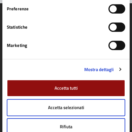
Preferenze
Statistiche
Comune di Fidenza
Marketing
AMMINISTRAZIONE
Organi di governo
Mostra dettagli
Aree amministrative
Uffici
Accetta tutti
Enti e fondazioni
Politici
Accetta selezionati
Personale amministrativo
Documenti e dati
Rifiuta