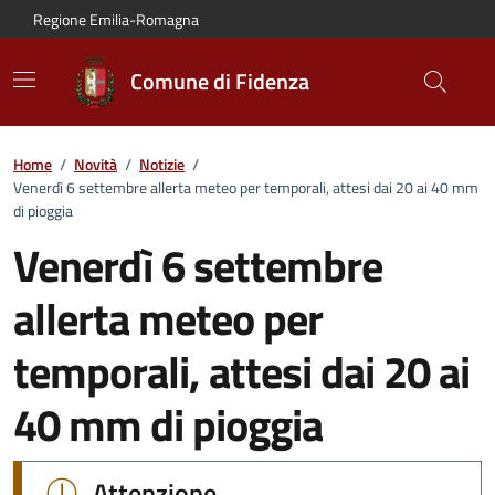
Vai al contenuto principale
Vai alla navigazione del sito
Vai al piede di pagina
Regione Emilia-Romagna
Comune di Fidenza
Home
/
Novità
/
Notizie
/
Venerdì 6 settembre allerta meteo per temporali, attesi dai 20 ai 40 mm
di pioggia
Venerdì 6 settembre
allerta meteo per
temporali, attesi dai 20 ai
40 mm di pioggia
Dettagli della notizia:
Attenzione