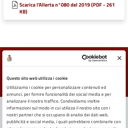
Scarica l'Allerta n°080 del 2019 (PDF - 261
KB)
Quanto sono chiare le informazioni su questa
pagina?
Questo sito web utilizza i cookie
Valuta da 1 a 5 stelle la pagina
Utilizziamo i cookie per personalizzare contenuti ed
Valuta 1 stelle su 5
Valuta 2 stelle su 5
Valuta 3 stelle su 5
Valuta 4 stelle su 5
Valuta 5 stelle su 5
annunci, per fornire funzionalità dei social media e per
analizzare il nostro traffico. Condividiamo inoltre
informazioni sul modo in cui utilizza il nostro sito con i
nostri partner che si occupano di analisi dei dati web,
Contatta il Comune
pubblicità e social media, i quali potrebbero combinarle con