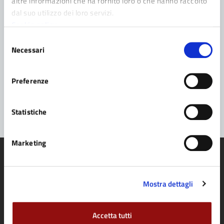
altre informazioni che ha fornito loro o che hanno raccolto
Leggi le domande frequenti
dal suo utilizzo dei loro servizi.
Cookie policy
Richiedi assistenza
Selezione
Prenota appuntamento
Necessari
del
consenso
Problemi in città
Preferenze
Segnala disservizio
Statistiche
Marketing
Mostra dettagli
Comune di Fidenza
Accetta tutti