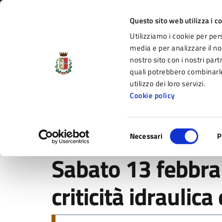
Vai al contenuto principale
Vai alla navigazione del sito
Vai al piede di pagina
Regione Emilia-Romagna
Questo sito web utilizza i c
Utilizziamo i cookie per per
Comune di Fidenza
media e per analizzare il nos
nostro sito con i nostri part
il portale di servizi e informazioni del C
quali potrebbero combinarle
utilizzo dei loro servizi.
Cookie policy
Amministrazione
Novità
Servizi
Selezione
Home
/
Novità
/
Notizie
/
Sabato 13 febbraio allerta gial
Necessari
P
del
consenso
Sabato 13 febbrai
criticità idraulic