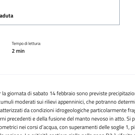
a:
caduta
Tempo di lettura:
2 min
 la giornata di sabato 14 febbraio sono previste precipitazion
umuli moderati sui rilievi appenninici, che potranno determ
atterizzati da condizioni idrogeologiche particolarmente fragi
rni precedenti e della fusione del manto nevoso in atto. Si p
ometrici nei corsi d’acqua, con superamenti delle soglie 1, p