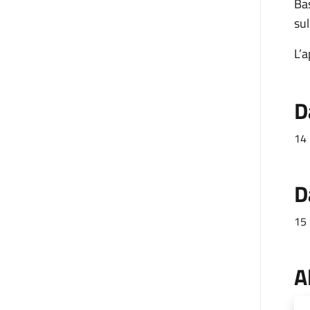
Bas
sul
L’a
D
14 
D
15 
A