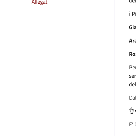
del
Allegati
ℹ️ 
Gia
Ar
Ro
Per
ser
del
L’a
👌
E’