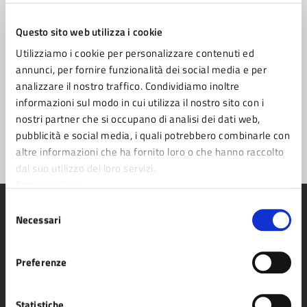
Leggi le domande frequenti
Questo sito web utilizza i cookie
Richiedi assistenza
Utilizziamo i cookie per personalizzare contenuti ed
Prenota appuntamento
annunci, per fornire funzionalità dei social media e per
analizzare il nostro traffico. Condividiamo inoltre
Problemi in città
informazioni sul modo in cui utilizza il nostro sito con i
nostri partner che si occupano di analisi dei dati web,
Segnala disservizio
pubblicità e social media, i quali potrebbero combinarle con
altre informazioni che ha fornito loro o che hanno raccolto
dal suo utilizzo dei loro servizi.
Cookie policy
Selezione
Necessari
del
consenso
Comune di Fidenza
Preferenze
Statistiche
AMMINISTRAZIONE