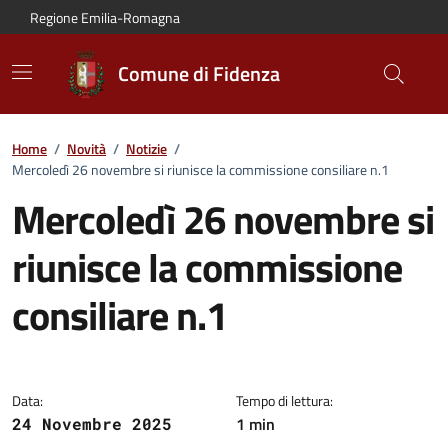
Vai al contenuto principale
Vai alla navigazione del sito
Vai al piede di pagina
Regione Emilia-Romagna
Comune di Fidenza
Home
/
Novità
/
Notizie
/
Mercoledì 26 novembre si riunisce la commissione consiliare n.1
Mercoledì 26 novembre si
riunisce la commissione
consiliare n.1
Dettagli della notizia:
Data:
Tempo di lettura:
1 min
24 Novembre 2025