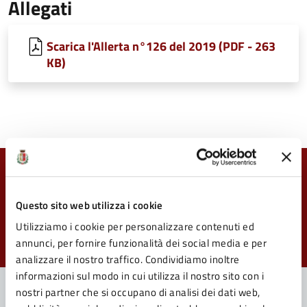
Allegati
Scarica l'Allerta n°126 del 2019 (PDF - 263
KB)
Quanto sono chiare le informazioni su questa
pagina?
Questo sito web utilizza i cookie
Utilizziamo i cookie per personalizzare contenuti ed
Valuta da 1 a 5 stelle la pagina
annunci, per fornire funzionalità dei social media e per
Valuta 1 stelle su 5
Valuta 2 stelle su 5
Valuta 3 stelle su 5
Valuta 4 stelle su 5
Valuta 5 stelle su 5
analizzare il nostro traffico. Condividiamo inoltre
informazioni sul modo in cui utilizza il nostro sito con i
nostri partner che si occupano di analisi dei dati web,