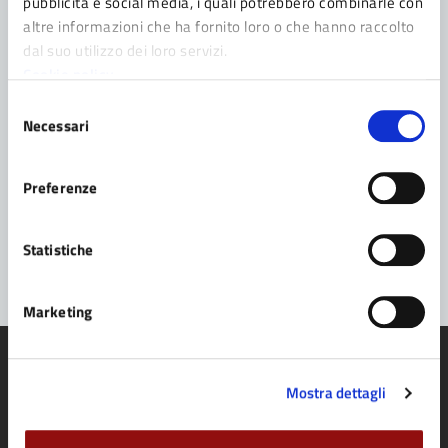
pubblicità e social media, i quali potrebbero combinarle con
Contatta il Comune
altre informazioni che ha fornito loro o che hanno raccolto
dal suo utilizzo dei loro servizi.
Leggi le domande frequenti
Cookie policy
Selezione
Richiedi assistenza
Necessari
del
Prenota appuntamento
consenso
Preferenze
Problemi in città
Segnala disservizio
Statistiche
Marketing
Mostra dettagli
Comune di Fidenza