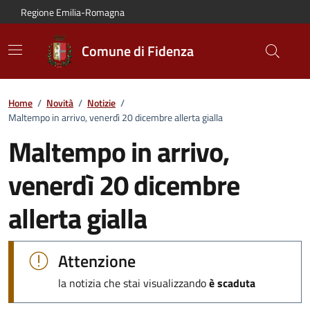
Vai al contenuto principale
Vai alla navigazione del sito
Vai al piede di pagina
Regione Emilia-Romagna
Comune di Fidenza
Home
/
Novità
/
Notizie
/
Maltempo in arrivo, venerdì 20 dicembre allerta gialla
Maltempo in arrivo,
venerdì 20 dicembre
allerta gialla
Dettagli della notizia:
Attenzione
la notizia che stai visualizzando
è scaduta